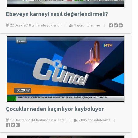
Ebeveyn karneyi nasıl değerlendirmeli?
22 Ocak 2018 tarihinde yüklendi
|
1 görüntülenme
|
00:29:47
Çocuklar neden kaçırılıyor kayboluyor
17 Haziran 2014 tarihinde yüklendi
|
2,806 görüntülenme
|