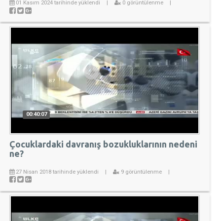
01 Kasım 2024 tarihinde yüklendi
|
0 görüntülenme
|
00:40:07
Çocuklardaki davranış bozukluklarının nedeni
ne?
27 Nisan 2018 tarihinde yüklendi
|
9 görüntülenme
|