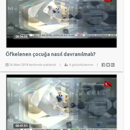
00:36:55
Öfkelenen çocuğa nasıl davranılmalı?
26 Mart 2018 tarihinde yüklendi
|
4 görüntülenme
|
00:41:51