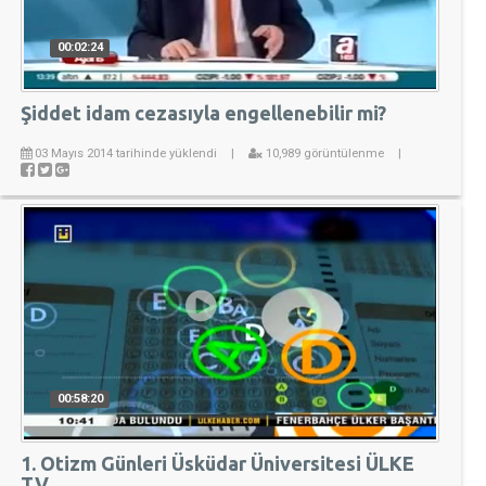
00:02:24
Şiddet idam cezasıyla engellenebilir mi?
03 Mayıs 2014 tarihinde yüklendi
|
10,989 görüntülenme
|
00:58:20
1. Otizm Günleri Üsküdar Üniversitesi ÜLKE
TV