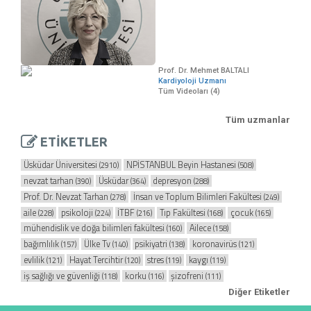
Prof. Dr. Mehmet BALTALI
Kardiyoloji Uzmanı
Tüm Videoları (4)
Tüm uzmanlar
ETİKETLER
Üsküdar Üniversitesi
NPİSTANBUL Beyin Hastanesi
(2910)
(508)
nevzat tarhan
Üsküdar
depresyon
(390)
(364)
(288)
Prof. Dr. Nevzat Tarhan
İnsan ve Toplum Bilimleri Fakültesi
(278)
(249)
aile
psikoloji
İTBF
Tıp Fakültesi
çocuk
(228)
(224)
(216)
(168)
(165)
mühendislik ve doğa bilimleri fakültesi
Ailece
(160)
(158)
bağımlılık
Ülke Tv
psikiyatri
koronavirüs
(157)
(140)
(138)
(121)
evlilik
Hayat Tercihtir
stres
kaygı
(121)
(120)
(119)
(119)
iş sağlığı ve güvenliği
korku
şizofreni
(118)
(116)
(111)
Diğer Etiketler