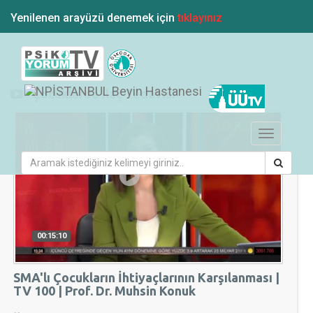
Yenilenen arayüzü denemek için
tıklayınız
"Çocuklarda İlaç Tedavisi"
Toggle
navigation
00:15:10
SMA'lı Çocukların İhtiyaçlarının Karşılanması |
TV 100 | Prof. Dr. Muhsin Konuk