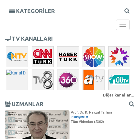
KATEGORİLER
Toggle
navigati
TV KANALLARI
Diğer kanallar...
UZMANLAR
Prof. Dr. K. Nevzat Tarhan
Psikiyatrist
Tüm Videoları (2302)