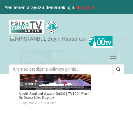
Yenilenen arayüzü denemek için
tıklayınız
tümü
EN YENİ VİDEOLAR
Toggle
navigation
00:00:00
00:00:00
esi
Nevitt Sanford Award Ödülü | TV100 | Prof.
Yaz Aylarında Besle
Dr. Deniz Ülke Kaynak
Müge Arslan
03 Ağustos 2026
0 izleme
03 Ağustos 2026
0 iz