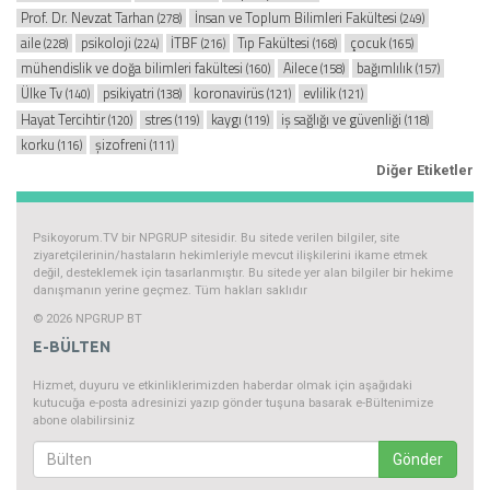
Prof. Dr. Nevzat Tarhan
İnsan ve Toplum Bilimleri Fakültesi
(278)
(249)
aile
psikoloji
İTBF
Tıp Fakültesi
çocuk
(228)
(224)
(216)
(168)
(165)
mühendislik ve doğa bilimleri fakültesi
Ailece
bağımlılık
(160)
(158)
(157)
Ülke Tv
psikiyatri
koronavirüs
evlilik
(140)
(138)
(121)
(121)
Hayat Tercihtir
stres
kaygı
iş sağlığı ve güvenliği
(120)
(119)
(119)
(118)
korku
şizofreni
(116)
(111)
Diğer Etiketler
Psikoyorum.TV bir NPGRUP sitesidir. Bu sitede verilen bilgiler, site
ziyaretçilerinin/hastaların hekimleriyle mevcut ilişkilerini ikame etmek
değil, desteklemek için tasarlanmıştır. Bu sitede yer alan bilgiler bir hekime
danışmanın yerine geçmez. Tüm hakları saklıdır
© 2026 NPGRUP BT
E-BÜLTEN
Hizmet, duyuru ve etkinliklerimizden haberdar olmak için aşağıdaki
kutucuğa e-posta adresinizi yazıp gönder tuşuna basarak e-Bültenimize
abone olabilirsiniz
Gönder