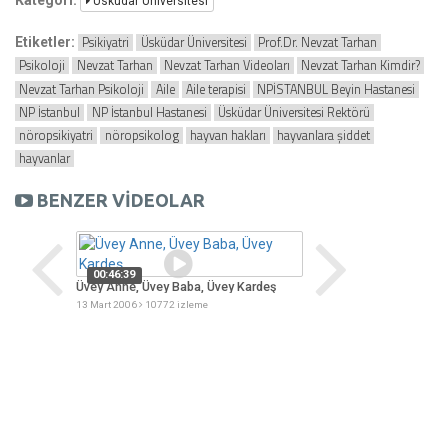
Üsküdar Üniversitesi
Psikiyatri
Üsküdar Üniversitesi
Prof.Dr. Nevzat Tarhan
Etiketler:
Psikoloji
Nevzat Tarhan
Nevzat Tarhan Videoları
Nevzat Tarhan Kimdir?
Nevzat Tarhan Psikoloji
Aile
Aile terapisi
NPİSTANBUL Beyin Hastanesi
NP İstanbul
NP İstanbul Hastanesi
Üsküdar Üniversitesi Rektörü
nöropsikiyatri
nöropsikolog
hayvan hakları
hayvanlara şiddet
hayvanlar
BENZER VİDEOLAR
00:54:38
Aile İçi Şiddet
00:46:39
Üvey Anne, Üvey Baba, Üvey Kardeş
18 Mayıs 2004
9438 iz
13 Mart 2006
10772 izleme
enjan