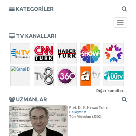
KATEGORİLER
Toggle
navigati
TV KANALLARI
Diğer kanallar...
UZMANLAR
Prof. Dr. K. Nevzat Tarhan
Psikiyatrist
Tüm Videoları (2302)