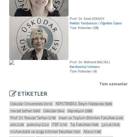
Prof. Dr. Sevil ATASOY
Rektör Yardımcısı / Öğretim Üyesi
Tüm Videoları (58)
Prof. Dr. Mehmet BALTALI
Kardiyoloji Uzmanı
Tüm Videoları (4)
Tüm uzmanlar
ETİKETLER
Üsküdar Üniversitesi
NPİSTANBUL Beyin Hastanesi
(2910)
(508)
nevzat tarhan
Üsküdar
depresyon
(390)
(364)
(288)
Prof. Dr. Nevzat Tarhan
İnsan ve Toplum Bilimleri Fakültesi
(278)
(249)
aile
psikoloji
İTBF
Tıp Fakültesi
çocuk
(228)
(224)
(216)
(168)
(165)
mühendislik ve doğa bilimleri fakültesi
Ailece
(160)
(158)