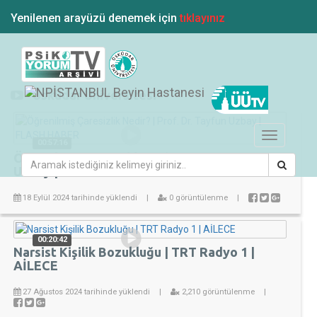
Yenilenen arayüzü denemek için
tıklayınız
"Üsküdar Üniversitesi"
Toggle
00:57:16
navigation
Öğrenilmiş Çaresizlik Nedir? | Prof. Dr. Tayfun
Uzbay | FLASH HABER
18 Eylül 2024 tarihinde yüklendi
|
0 görüntülenme
|
00:20:42
Narsist Kişilik Bozukluğu | TRT Radyo 1 |
AİLECE
27 Ağustos 2024 tarihinde yüklendi
|
2,210 görüntülenme
|