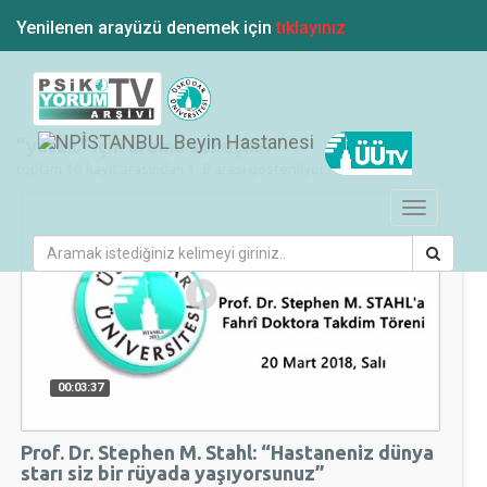
Yenilenen arayüzü denemek için
tıklayınız
"yatak" için arama sonuçları
toplam 10 kayıt arasından 1..8 arası gösteriliyor.
Toggle
navigation
00:03:37
Prof. Dr. Stephen M. Stahl: “Hastaneniz dünya
starı siz bir rüyada yaşıyorsunuz”