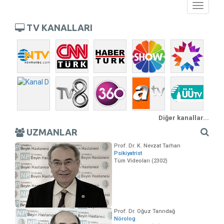
Toggle
navigati
TV KANALLARI
Diğer kanallar...
UZMANLAR
Prof. Dr. K. Nevzat Tarhan
Psikiyatrist
Tüm Videoları (2302)
Prof. Dr. Oğuz Tanrıdağ
Nörolog