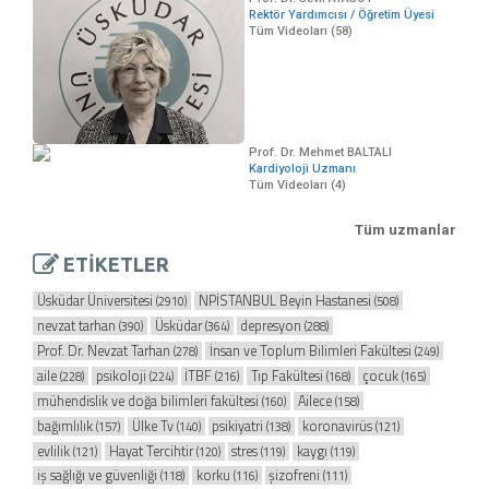
Rektör Yardımcısı / Öğretim Üyesi
Tüm Videoları (58)
Prof. Dr. Mehmet BALTALI
Kardiyoloji Uzmanı
Tüm Videoları (4)
Tüm uzmanlar
ETİKETLER
Üsküdar Üniversitesi
NPİSTANBUL Beyin Hastanesi
(2910)
(508)
nevzat tarhan
Üsküdar
depresyon
(390)
(364)
(288)
Prof. Dr. Nevzat Tarhan
İnsan ve Toplum Bilimleri Fakültesi
(278)
(249)
aile
psikoloji
İTBF
Tıp Fakültesi
çocuk
(228)
(224)
(216)
(168)
(165)
mühendislik ve doğa bilimleri fakültesi
Ailece
(160)
(158)
bağımlılık
Ülke Tv
psikiyatri
koronavirüs
(157)
(140)
(138)
(121)
evlilik
Hayat Tercihtir
stres
kaygı
(121)
(120)
(119)
(119)
iş sağlığı ve güvenliği
korku
şizofreni
(118)
(116)
(111)