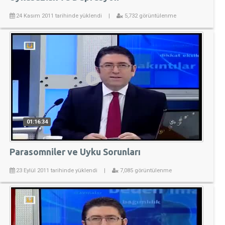
24 Kasım 2011 tarihinde yüklendi
|
5,732 görüntülenme
01:16:34
Parasomniler ve Uyku Sorunları
23 Eylül 2011 tarihinde yüklendi
|
7,085 görüntülenme