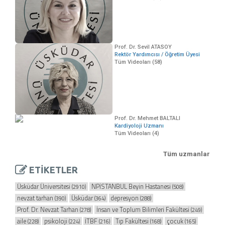
Prof. Dr. Sevil ATASOY
Rektör Yardımcısı / Öğretim Üyesi
Tüm Videoları (58)
Prof. Dr. Mehmet BALTALI
Kardiyoloji Uzmanı
Tüm Videoları (4)
Tüm uzmanlar
ETİKETLER
Üsküdar Üniversitesi
NPİSTANBUL Beyin Hastanesi
(2910)
(508)
nevzat tarhan
Üsküdar
depresyon
(390)
(364)
(288)
Prof. Dr. Nevzat Tarhan
İnsan ve Toplum Bilimleri Fakültesi
(278)
(249)
aile
psikoloji
İTBF
Tıp Fakültesi
çocuk
(228)
(224)
(216)
(168)
(165)