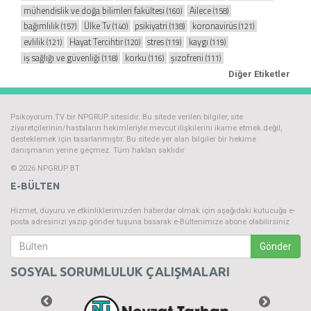
mühendislik ve doğa bilimleri fakültesi
Ailece
(160)
(158)
bağımlılık
Ülke Tv
psikiyatri
koronavirüs
(157)
(140)
(138)
(121)
evlilik
Hayat Tercihtir
stres
kaygı
(121)
(120)
(119)
(119)
iş sağlığı ve güvenliği
korku
şizofreni
(118)
(116)
(111)
Diğer Etiketler
Psikoyorum.TV bir NPGRUP sitesidir. Bu sitede verilen bilgiler, site
ziyaretçilerinin/hastaların hekimleriyle mevcut ilişkilerini ikame etmek değil,
desteklemek için tasarlanmıştır. Bu sitede yer alan bilgiler bir hekime
danışmanın yerine geçmez. Tüm hakları saklıdır
© 2026 NPGRUP BT
E-BÜLTEN
Hizmet, duyuru ve etkinliklerimizden haberdar olmak için aşağıdaki kutucuğa e-
posta adresinizi yazıp gönder tuşuna basarak e-Bültenimize abone olabilirsiniz
Gönder
SOSYAL SORUMLULUK ÇALIŞMALARI