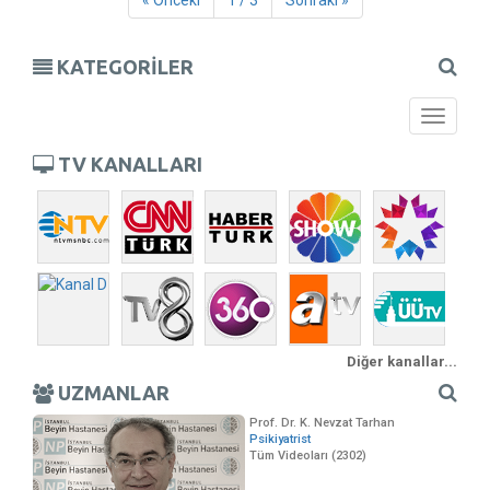
« Önceki
1 / 3
Sonraki »
KATEGORİLER
Toggle
navigati
TV KANALLARI
Diğer kanallar...
UZMANLAR
Prof. Dr. K. Nevzat Tarhan
Psikiyatrist
Tüm Videoları (2302)