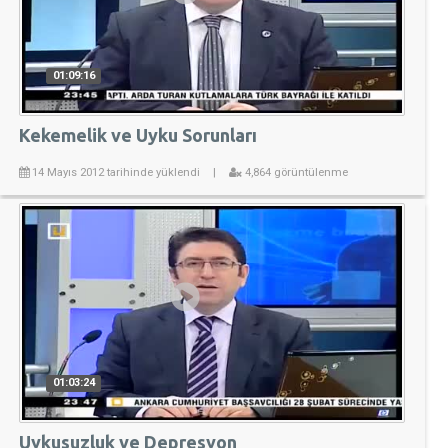
01:09:16
Kekemelik ve Uyku Sorunları
14 Mayıs 2012 tarihinde yüklendi
|
4,864 görüntülenme
01:03:24
Uykusuzluk ve Depresyon