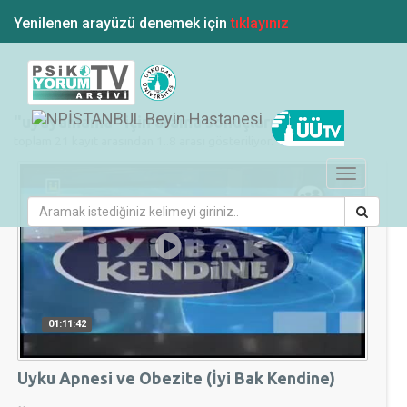
Yenilenen arayüzü denemek için
tıklayınız
"uyuyamama" için arama sonuçları
toplam 21 kayıt arasından 1..8 arası gösteriliyor.
Toggle
navigation
01:11:42
Uyku Apnesi ve Obezite (İyi Bak Kendine)