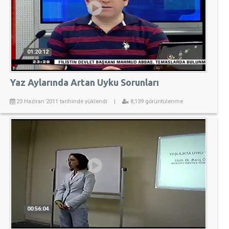
01:20:12
Yaz Aylarında Artan Uyku Sorunları
23 Haziran 2011 tarihinde yüklendi
|
8,139 görüntülenme
00:56:04