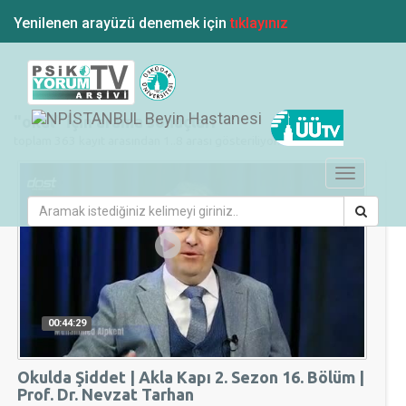
Yenilenen arayüzü denemek için
tıklayınız
"okul" için arama sonuçları
toplam 363 kayıt arasından 1..8 arası gösteriliyor.
Toggle
navigation
00:44:29
Okulda Şiddet | Akla Kapı 2. Sezon 16. Bölüm |
Prof. Dr. Nevzat Tarhan