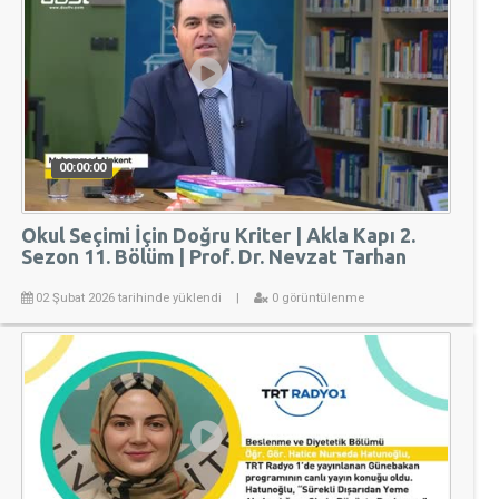
00:00:00
Okul Seçimi İçin Doğru Kriter | Akla Kapı 2.
Sezon 11. Bölüm | Prof. Dr. Nevzat Tarhan
02 Şubat 2026 tarihinde yüklendi
|
0 görüntülenme