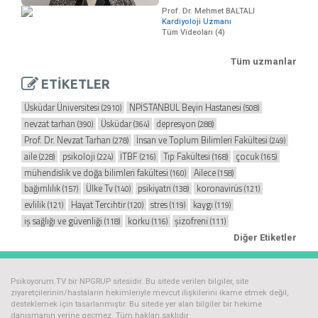
Prof. Dr. Mehmet BALTALI
Kardiyoloji Uzmanı
Tüm Videoları (4)
Tüm uzmanlar
ETİKETLER
Üsküdar Üniversitesi
NPİSTANBUL Beyin Hastanesi
(2910)
(508)
nevzat tarhan
Üsküdar
depresyon
(390)
(364)
(288)
Prof. Dr. Nevzat Tarhan
İnsan ve Toplum Bilimleri Fakültesi
(278)
(249)
aile
psikoloji
İTBF
Tıp Fakültesi
çocuk
(228)
(224)
(216)
(168)
(165)
mühendislik ve doğa bilimleri fakültesi
Ailece
(160)
(158)
bağımlılık
Ülke Tv
psikiyatri
koronavirüs
(157)
(140)
(138)
(121)
evlilik
Hayat Tercihtir
stres
kaygı
(121)
(120)
(119)
(119)
iş sağlığı ve güvenliği
korku
şizofreni
(118)
(116)
(111)
Diğer Etiketler
Psikoyorum.TV bir NPGRUP sitesidir. Bu sitede verilen bilgiler, site
ziyaretçilerinin/hastaların hekimleriyle mevcut ilişkilerini ikame etmek değil,
desteklemek için tasarlanmıştır. Bu sitede yer alan bilgiler bir hekime
danışmanın yerine geçmez. Tüm hakları saklıdır