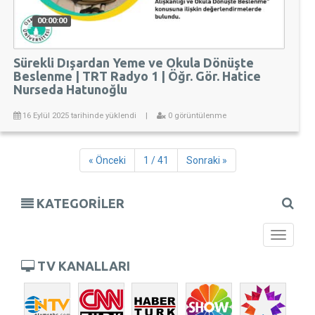
00:00:00
Sürekli Dışardan Yeme ve Okula Dönüşte
Beslenme | TRT Radyo 1 | Öğr. Gör. Hatice
Nurseda Hatunoğlu
16 Eylül 2025 tarihinde yüklendi
|
0 görüntülenme
« Önceki
1 / 41
Sonraki »
KATEGORİLER
Toggle
navigati
TV KANALLARI