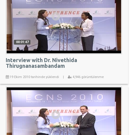
00:01:47
Interview with Dr. Nivethida
Thirugnanasambandam
19 Ekim 2010 tarihinde yüklendi
|
4,946 görüntülenme