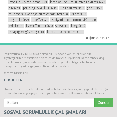
Prof. Dr. Nevzat Tarhan
İnsan ve Toplum Bilimleri Fakültesi
(278)
(249)
aile
psikoloji
İTBF
Tıp Fakültesi
çocuk
(228)
(224)
(216)
(168)
(165)
mühendislik ve doğa bilimleri fakültesi
Ailece
(160)
(158)
bağımlılık
Ülke Tv
psikiyatri
koronavirüs
(157)
(140)
(138)
(121)
evlilik
Hayat Tercihtir
stres
kaygı
(121)
(120)
(119)
(119)
iş sağlığı ve güvenliği
korku
şizofreni
(118)
(116)
(111)
Diğer Etiketler
Psikoyorum.TV bir NPGRUP sitesidir. Bu sitede verilen bilgiler, site
ziyaretçilerinin/hastaların hekimleriyle mevcut ilişkilerini ikame etmek değil,
desteklemek için tasarlanmıştır. Bu sitede yer alan bilgiler bir hekime
danışmanın yerine geçmez. Tüm hakları saklıdır
© 2026 NPGRUP BT
E-BÜLTEN
Hizmet, duyuru ve etkinliklerimizden haberdar olmak için aşağıdaki kutucuğa e-
posta adresinizi yazıp gönder tuşuna basarak e-Bültenimize abone olabilirsiniz
Gönder
SOSYAL SORUMLULUK ÇALIŞMALARI