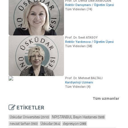
Prof. Dr. Deniz Ülke ARIBOĞAN
Rektör Danışmanı / Öğretim Üyesi
Tüm Videoları (74)
Prof. Dr. Sevil ATASOY
Rektör Yardımcısı / Öğretim Üyesi
Tüm Videoları (58)
Prof. Dr. Mehmet BALTALI
Kardiyoloji Uzmanı
Tüm Videoları (4)
Tüm uzmanlar
ETİKETLER
Üsküdar Üniversitesi
NPİSTANBUL Beyin Hastanesi
(2910)
(508)
nevzat tarhan
Üsküdar
depresyon
(390)
(364)
(288)