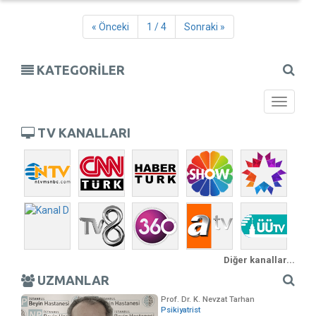
« Önceki
1 / 4
Sonraki »
KATEGORİLER
Toggle
navigati
TV KANALLARI
Diğer kanallar...
UZMANLAR
Prof. Dr. K. Nevzat Tarhan
Psikiyatrist