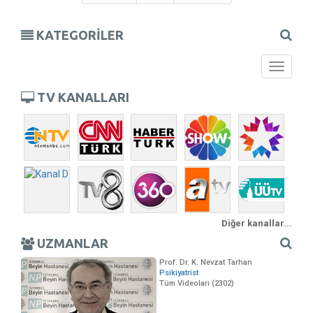
KATEGORİLER
Toggle
navigati
TV KANALLARI
Diğer kanallar...
UZMANLAR
Prof. Dr. K. Nevzat Tarhan
Psikiyatrist
Tüm Videoları (2302)