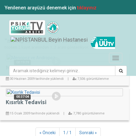
Yenilenen arayüzü denemek için
tıklayınız
"menapoz" için arama sonuçları
toplam 2 kayıt arasından 1..2 arası gösteriliyor.
Toggle
00:19:29
navigation
Menopoz ve Andropoz
30 Haziran 2009 tarihinde yüklendi
|
7,506 görüntülenme
00:37:04
Kısırlık Tedavisi
15 Ocak 2009 tarihinde yüklendi
|
7,780 görüntülenme
« Önceki
1 / 1
Sonraki »