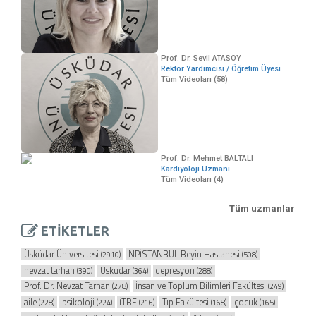
Prof. Dr. Sevil ATASOY
Rektör Yardımcısı / Öğretim Üyesi
Tüm Videoları (58)
Prof. Dr. Mehmet BALTALI
Kardiyoloji Uzmanı
Tüm Videoları (4)
Tüm uzmanlar
ETİKETLER
Üsküdar Üniversitesi
NPİSTANBUL Beyin Hastanesi
(2910)
(508)
nevzat tarhan
Üsküdar
depresyon
(390)
(364)
(288)
Prof. Dr. Nevzat Tarhan
İnsan ve Toplum Bilimleri Fakültesi
(278)
(249)
aile
psikoloji
İTBF
Tıp Fakültesi
çocuk
(228)
(224)
(216)
(168)
(165)