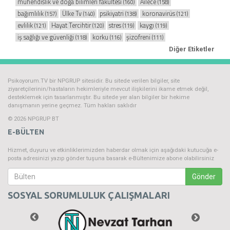
mühendislik ve doğa bilimleri fakültesi
Ailece
(160)
(158)
bağımlılık
Ülke Tv
psikiyatri
koronavirüs
(157)
(140)
(138)
(121)
evlilik
Hayat Tercihtir
stres
kaygı
(121)
(120)
(119)
(119)
iş sağlığı ve güvenliği
korku
şizofreni
(118)
(116)
(111)
Diğer Etiketler
Psikoyorum.TV bir NPGRUP sitesidir. Bu sitede verilen bilgiler, site
ziyaretçilerinin/hastaların hekimleriyle mevcut ilişkilerini ikame etmek değil,
desteklemek için tasarlanmıştır. Bu sitede yer alan bilgiler bir hekime
danışmanın yerine geçmez. Tüm hakları saklıdır
© 2026 NPGRUP BT
E-BÜLTEN
Hizmet, duyuru ve etkinliklerimizden haberdar olmak için aşağıdaki kutucuğa e-
posta adresinizi yazıp gönder tuşuna basarak e-Bültenimize abone olabilirsiniz
Gönder
SOSYAL SORUMLULUK ÇALIŞMALARI