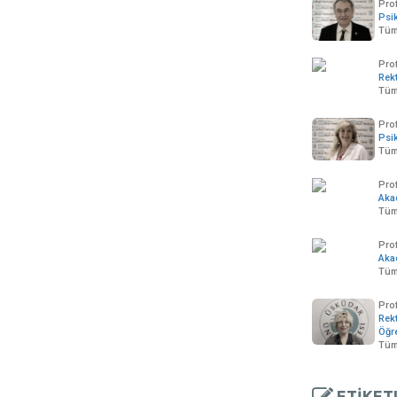
Prof
Psik
Tüm
Pro
Rek
Tüm
Prof
Psik
Tüm
Prof
Aka
Tüm
Pro
Aka
Tüm 
Prof
Rekt
Öğr
Tüm
ETİKET