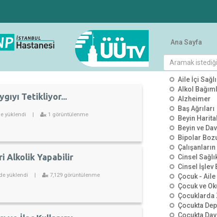
Ana Sayfa
KATEGO
Aile İçi Sağlı
Alkol Bağımlı
gıyı Tetikliyor...
Alzheimer
Baş Ağrıları
de yüklendi
|
1 görüntülenme
Beyin Harit
Beyin ve Dav
Bipolar Boz
Çalışanların
ri Alkolik Yapabilir
Cinsel Sağlı
Cinsel İşlev
de yüklendi
|
7,129 görüntülenme
Çocuk - Aile 
Çocuk ve Ok
Çocuklarda 
Çocukta De
Çocukta Dav