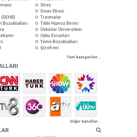
emans
Stres
Sınav Stresi
e (DEHB)
Travmalar
l Bozuklukları
Tıbbi Hipnoz Birimi
ra
Üsküdar Üniversitesi
letişimi
Uyku Sorunları
mi
Yeme Bozuklukları
l
Şizofreni
Tüm kategoriler...
ALLARI
Diğer kanallar...
LAR