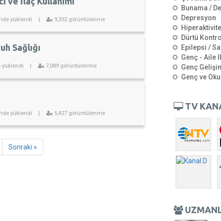
ı ve İlaç Kullanımı
Bunama / D
Depresyon
inde yüklendi
|
9,332 görüntülenme
Hiperaktivit
Dürtü Kontro
uh Sağlığı
Epilepsi / Sa
Genç - Aile İ
e yüklendi
|
7,089 görüntülenme
Genç Gelişi
Genç ve Oku
TV KAN
inde yüklendi
|
5,427 görüntülenme
Sonraki »
UZMAN