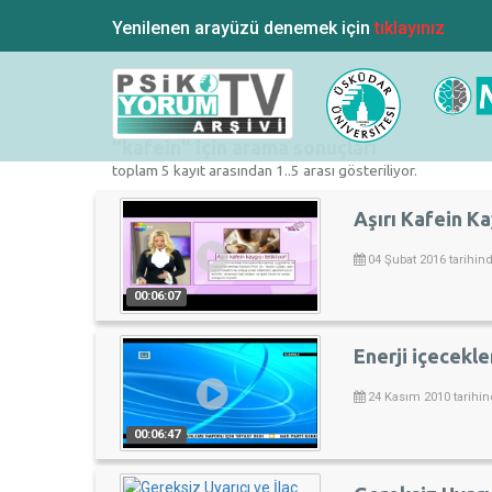
Yenilenen arayüzü denemek için
tıklayınız
"kafein" için arama sonuçları
toplam 5 kayıt arasından 1..5 arası gösteriliyor.
Aşırı Kafein Kay
04 Şubat 2016 tarihin
00:06:07
Enerji içecekle
24 Kasım 2010 tarihin
00:06:47