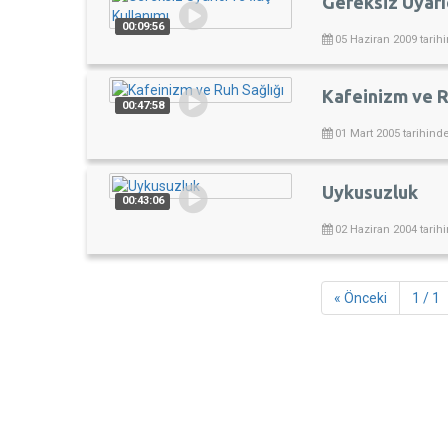
Gereksiz Uyarıc
00:09:56
05 Haziran 2009 tarih
Kafeinizm ve R
00:47:58
01 Mart 2005 tarihind
Uykusuzluk
00:43:06
02 Haziran 2004 tarih
« Önceki
1 / 1