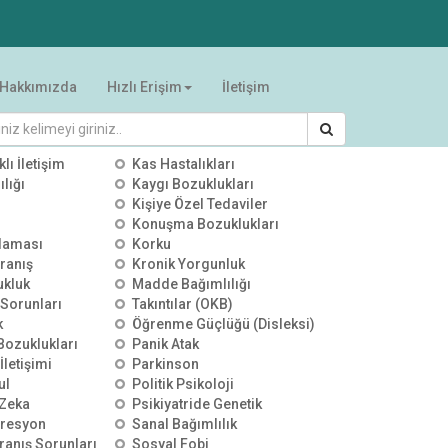
Hakkımızda
Hızlı Erişim
İletişim
RİLER
klı İletişim
Kas Hastalıkları
lığı
Kaygı Bozuklukları
Kişiye Özel Tedaviler
Konuşma Bozuklukları
alaması
Korku
ranış
Kronik Yorgunluk
ukluk
Madde Bağımlılığı
 Sorunları
Takıntılar (OKB)
k
Öğrenme Güçlüğü (Disleksi)
 Bozuklukları
Panik Atak
İletişimi
Parkinson
ul
Politik Psikoloji
Zeka
Psikiyatride Genetik
presyon
Sanal Bağımlılık
ranış Sorunları
Sosyal Fobi