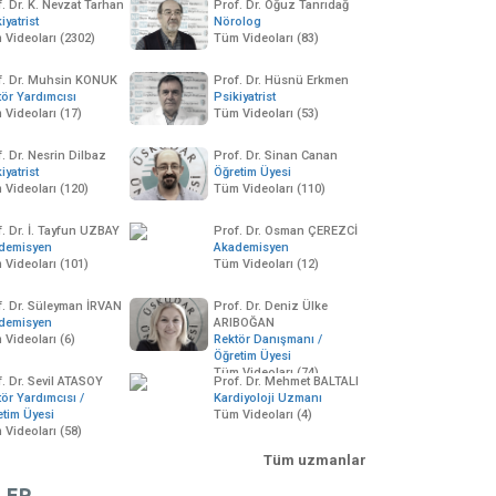
. Dr. K. Nevzat Tarhan
Prof. Dr. Oğuz Tanrıdağ
iyatrist
Nörolog
 Videoları (2302)
Tüm Videoları (83)
f. Dr. Muhsin KONUK
Prof. Dr. Hüsnü Erkmen
tör Yardımcısı
Psikiyatrist
 Videoları (17)
Tüm Videoları (53)
. Dr. Nesrin Dilbaz
Prof. Dr. Sinan Canan
iyatrist
Öğretim Üyesi
 Videoları (120)
Tüm Videoları (110)
. Dr. İ. Tayfun UZBAY
Prof. Dr. Osman ÇEREZCİ
demisyen
Akademisyen
 Videoları (101)
Tüm Videoları (12)
f. Dr. Süleyman İRVAN
Prof. Dr. Deniz Ülke
demisyen
ARIBOĞAN
Videoları (6)
Rektör Danışmanı /
Öğretim Üyesi
Tüm Videoları (74)
. Dr. Sevil ATASOY
Prof. Dr. Mehmet BALTALI
ör Yardımcısı /
Kardiyoloji Uzmanı
etim Üyesi
Tüm Videoları (4)
 Videoları (58)
Tüm uzmanlar
LER