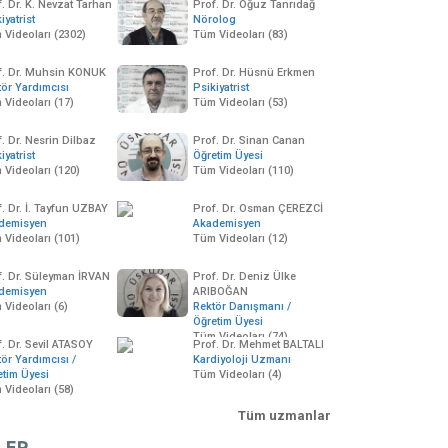
. Dr. K. Nevzat Tarhan
Prof. Dr. Oğuz Tanrıdağ
iyatrist
Nörolog
 Videoları (2302)
Tüm Videoları (83)
f. Dr. Muhsin KONUK
Prof. Dr. Hüsnü Erkmen
tör Yardımcısı
Psikiyatrist
 Videoları (17)
Tüm Videoları (53)
. Dr. Nesrin Dilbaz
Prof. Dr. Sinan Canan
iyatrist
Öğretim Üyesi
 Videoları (120)
Tüm Videoları (110)
. Dr. İ. Tayfun UZBAY
Prof. Dr. Osman ÇEREZCİ
demisyen
Akademisyen
 Videoları (101)
Tüm Videoları (12)
f. Dr. Süleyman İRVAN
Prof. Dr. Deniz Ülke
demisyen
ARIBOĞAN
Videoları (6)
Rektör Danışmanı /
Öğretim Üyesi
Tüm Videoları (74)
. Dr. Sevil ATASOY
Prof. Dr. Mehmet BALTALI
ör Yardımcısı /
Kardiyoloji Uzmanı
etim Üyesi
Tüm Videoları (4)
 Videoları (58)
Tüm uzmanlar
LER