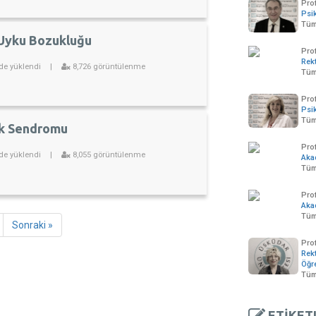
Prof
Psik
Tüm
 Uyku Bozukluğu
Pro
Rek
de yüklendi
|
8,726 görüntülenme
Tüm
Prof
Psik
Tüm
k Sendromu
Prof
de yüklendi
|
8,055 görüntülenme
Aka
Tüm
Pro
Aka
Tüm 
Sonraki »
Prof
Rekt
Öğr
Tüm
ETİKET