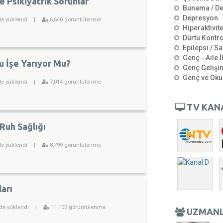
e Psikiyatrik Sorunlar
Bunama / D
Depresyon
de yüklendi
|
6,640 görüntülenme
Hiperaktivit
Dürtü Kontro
Epilepsi / Sa
Genç - Aile İ
u İşe Yarıyor Mu?
Genç Gelişi
Genç ve Oku
de yüklendi
|
7,014 görüntülenme
TV KAN
Ruh Sağlığı
de yüklendi
|
8,799 görüntülenme
arı
de yüklendi
|
11,102 görüntülenme
UZMAN