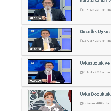
Karabasanlar v
11 Nisan 2011 tarihin
01:10:06
Güzellik Uykus
22 Aralık 2010 tarihin
00:00:00
Uykusuzluk ve 
21 Aralık 2010 tarihin
00:00:00
Uyku Bozuklukl
25 Kasım 2010 tarihin