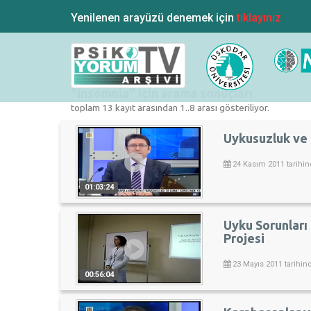
Yenilenen arayüzü denemek için
tıklayınız
"insomnia" için arama sonuçları
toplam 13 kayıt arasından 1..8 arası gösteriliyor.
Uykusuzluk ve
24 Kasım 2011 tarihin
01:03:24
Uyku Sorunları
Projesi
23 Mayıs 2011 tarihin
00:56:04