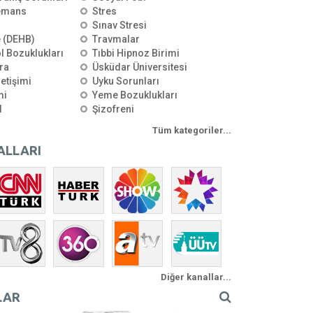
emans
Stres
Sınav Stresi
e (DEHB)
Travmalar
l Bozuklukları
Tıbbi Hipnoz Birimi
ra
Üsküdar Üniversitesi
letişimi
Uyku Sorunları
mi
Yeme Bozuklukları
l
Şizofreni
Tüm kategoriler...
ALLARI
Diğer kanallar...
LAR