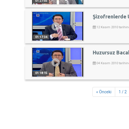
01:27:55
Şizofrenlerde
12 Kasım 2010 tarihin
01:17:34
Huzursuz Baca
04 Kasım 2010 tarihin
01:18:15
« Önceki
1 / 2