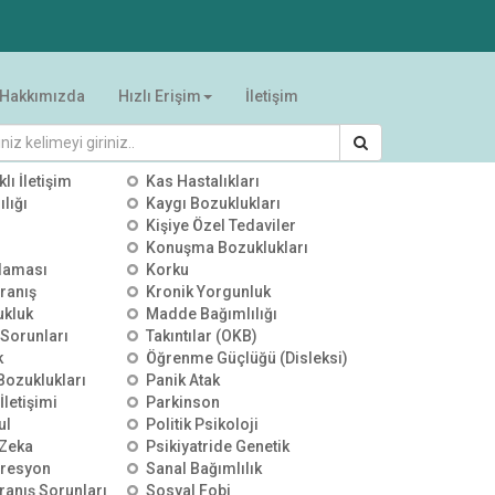
Hakkımızda
Hızlı Erişim
İletişim
RİLER
klı İletişim
Kas Hastalıkları
lığı
Kaygı Bozuklukları
Kişiye Özel Tedaviler
Konuşma Bozuklukları
alaması
Korku
ranış
Kronik Yorgunluk
ukluk
Madde Bağımlılığı
 Sorunları
Takıntılar (OKB)
k
Öğrenme Güçlüğü (Disleksi)
 Bozuklukları
Panik Atak
İletişimi
Parkinson
ul
Politik Psikoloji
Zeka
Psikiyatride Genetik
presyon
Sanal Bağımlılık
ranış Sorunları
Sosyal Fobi