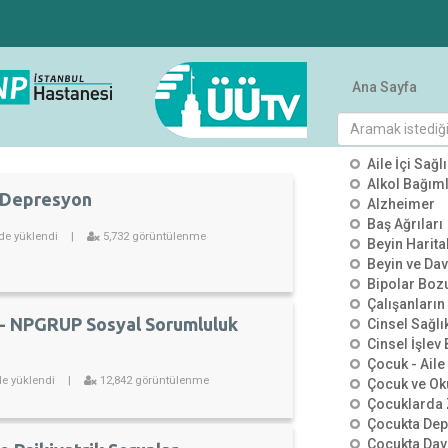
Ana Sayfa
KATEGO
Aile İçi Sağlı
Alkol Bağımlı
 Depresyon
Alzheimer
Baş Ağrıları
de yüklendi
|
5,732 görüntülenme
Beyin Harit
Beyin ve Dav
Bipolar Boz
Çalışanların
 - NPGRUP Sosyal Sorumluluk
Cinsel Sağlı
Cinsel İşlev
Çocuk - Aile 
de yüklendi
|
12,842 görüntülenme
Çocuk ve Ok
Çocuklarda 
Çocukta De
Çocukta Dav