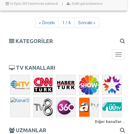
16 Eylül 2013 tarihinde yüklendi
|
3,540 görüntülenme
« Önceki
1 / 4
Sonraki »
KATEGORİLER
Toggle
navigati
TV KANALLARI
Diğer kanallar...
UZMANLAR