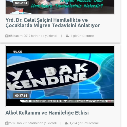
00:02:44
Yrd. Dr. Celal Şalçini Hamilelikte ve
Çocuklarda Migren Tedavisini Anlatıyor
08 Kasım 2017 tarihinde yüklendi
|
1 görüntülenme
00:37:14
Alkol Kullanımı ve Hamileliğe Etkisi
27 Nisan 2015 tarihinde yüklendi
|
1,294 görüntülenme