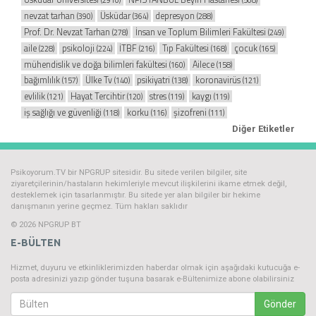
(2910)
(508)
nevzat tarhan
Üsküdar
depresyon
(390)
(364)
(288)
Prof. Dr. Nevzat Tarhan
İnsan ve Toplum Bilimleri Fakültesi
(278)
(249)
aile
psikoloji
İTBF
Tıp Fakültesi
çocuk
(228)
(224)
(216)
(168)
(165)
mühendislik ve doğa bilimleri fakültesi
Ailece
(160)
(158)
bağımlılık
Ülke Tv
psikiyatri
koronavirüs
(157)
(140)
(138)
(121)
evlilik
Hayat Tercihtir
stres
kaygı
(121)
(120)
(119)
(119)
iş sağlığı ve güvenliği
korku
şizofreni
(118)
(116)
(111)
Diğer Etiketler
Psikoyorum.TV bir NPGRUP sitesidir. Bu sitede verilen bilgiler, site
ziyaretçilerinin/hastaların hekimleriyle mevcut ilişkilerini ikame etmek değil,
desteklemek için tasarlanmıştır. Bu sitede yer alan bilgiler bir hekime
danışmanın yerine geçmez. Tüm hakları saklıdır
© 2026 NPGRUP BT
E-BÜLTEN
Hizmet, duyuru ve etkinliklerimizden haberdar olmak için aşağıdaki kutucuğa e-
posta adresinizi yazıp gönder tuşuna basarak e-Bültenimize abone olabilirsiniz
Gönder