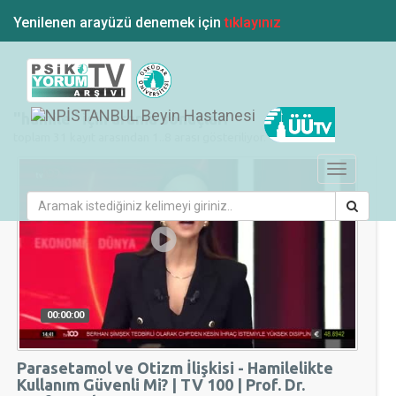
Yenilenen arayüzü denemek için
tıklayınız
"hamile" için arama sonuçları
toplam 31 kayıt arasından 1..8 arası gösteriliyor.
Toggle
navigation
00:00:00
Parasetamol ve Otizm İlişkisi - Hamilelikte
Kullanım Güvenli Mi? | TV 100 | Prof. Dr.