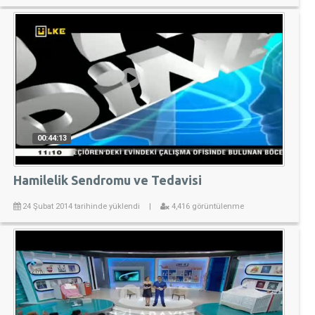
00:44:13
Hamilelik Sendromu ve Tedavisi
24 Şubat 2014 tarihinde yüklendi
|
4,416 görüntülenme