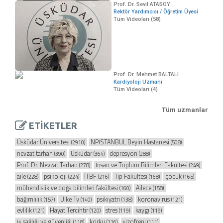
Prof. Dr. Sevil ATASOY
Rektör Yardımcısı / Öğretim Üyesi
Tüm Videoları (58)
Prof. Dr. Mehmet BALTALI
Kardiyoloji Uzmanı
Tüm Videoları (4)
Tüm uzmanlar
ETİKETLER
Üsküdar Üniversitesi
NPİSTANBUL Beyin Hastanesi
(2910)
(508)
nevzat tarhan
Üsküdar
depresyon
(390)
(364)
(288)
Prof. Dr. Nevzat Tarhan
İnsan ve Toplum Bilimleri Fakültesi
(278)
(249)
aile
psikoloji
İTBF
Tıp Fakültesi
çocuk
(228)
(224)
(216)
(168)
(165)
mühendislik ve doğa bilimleri fakültesi
Ailece
(160)
(158)
bağımlılık
Ülke Tv
psikiyatri
koronavirüs
(157)
(140)
(138)
(121)
evlilik
Hayat Tercihtir
stres
kaygı
(121)
(120)
(119)
(119)
iş sağlığı ve güvenliği
korku
şizofreni
(118)
(116)
(111)