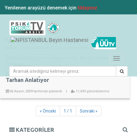
Yenilenen arayüzü denemek için
tıklayınız
"darebe" için arama sonuçları
toplam 1 kayıt arasından 1..1 arası gösteriliyor.
Toggle
navigation
00:08:01
Militarist Düşünce ve Darbe Prof.Dr. Nevzat
Tarhan Anlatıyor
06 Kasım 2009 tarihinde yüklendi
|
11,439 görüntülenme
« Önceki
1 / 1
Sonraki »
KATEGORİLER