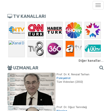
Toggle
navigati
TV KANALLARI
Diğer kanallar...
UZMANLAR
Prof. Dr. K. Nevzat Tarhan
Psikiyatrist
Tüm Videoları (2302)
Prof. Dr. Oğuz Tanrıdağ
Nörolog