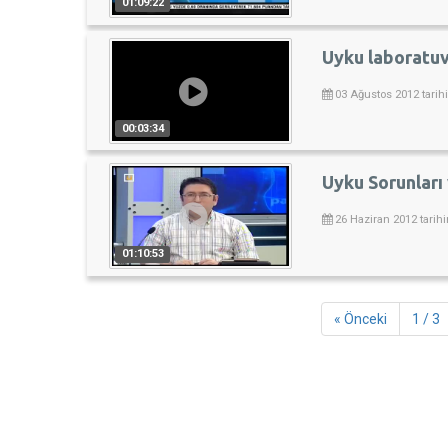
01:09:22
Uyku laboratuv
03 Ağustos 2012 tarih
00:03:34
Uyku Sorunları 
26 Haziran 2012 tarih
01:10:53
« Önceki
1 / 3