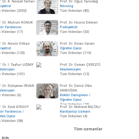
. Dr. K. Nevzat Tarhan
Prof. Dr. Oğuz Tanrıdağ
iyatrist
Nörolog
 Videoları (2302)
Tüm Videoları (83)
f. Dr. Muhsin KONUK
Prof. Dr. Hüsnü Erkmen
tör Yardımcısı
Psikiyatrist
 Videoları (17)
Tüm Videoları (53)
. Dr. Nesrin Dilbaz
Prof. Dr. Sinan Canan
iyatrist
Öğretim Üyesi
 Videoları (120)
Tüm Videoları (110)
. Dr. İ. Tayfun UZBAY
Prof. Dr. Osman ÇEREZCİ
demisyen
Akademisyen
 Videoları (101)
Tüm Videoları (12)
f. Dr. Süleyman İRVAN
Prof. Dr. Deniz Ülke
demisyen
ARIBOĞAN
Videoları (6)
Rektör Danışmanı /
Öğretim Üyesi
Tüm Videoları (74)
. Dr. Sevil ATASOY
Prof. Dr. Mehmet BALTALI
ör Yardımcısı /
Kardiyoloji Uzmanı
etim Üyesi
Tüm Videoları (4)
 Videoları (58)
Tüm uzmanlar
LER