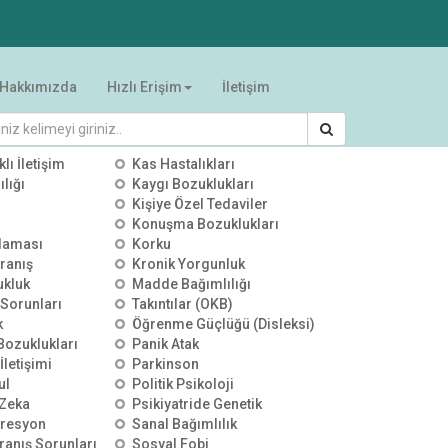
Hakkımızda
Hızlı Erişim
İletişim
RİLER
klı İletişim
Kas Hastalıkları
lığı
Kaygı Bozuklukları
Kişiye Özel Tedaviler
Konuşma Bozuklukları
alaması
Korku
ranış
Kronik Yorgunluk
ukluk
Madde Bağımlılığı
 Sorunları
Takıntılar (OKB)
k
Öğrenme Güçlüğü (Disleksi)
 Bozuklukları
Panik Atak
İletişimi
Parkinson
ul
Politik Psikoloji
Zeka
Psikiyatride Genetik
presyon
Sanal Bağımlılık
ranış Sorunları
Sosyal Fobi