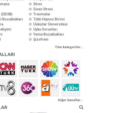
emans
Stres
Sınav Stresi
e (DEHB)
Travmalar
l Bozuklukları
Tıbbi Hipnoz Birimi
ra
Üsküdar Üniversitesi
letişimi
Uyku Sorunları
mi
Yeme Bozuklukları
l
Şizofreni
Tüm kategoriler...
ALLARI
Diğer kanallar...
LAR