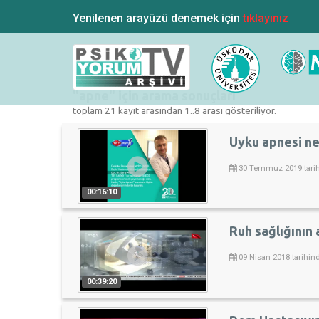
Yenilenen arayüzü denemek için
tıklayınız
"apne" için arama sonuçları
toplam 21 kayıt arasından 1..8 arası gösteriliyor.
Uyku apnesi ne
30 Temmuz 2019 tarih
00:16:10
Ruh sağlığının 
09 Nisan 2018 tarihin
00:39:20