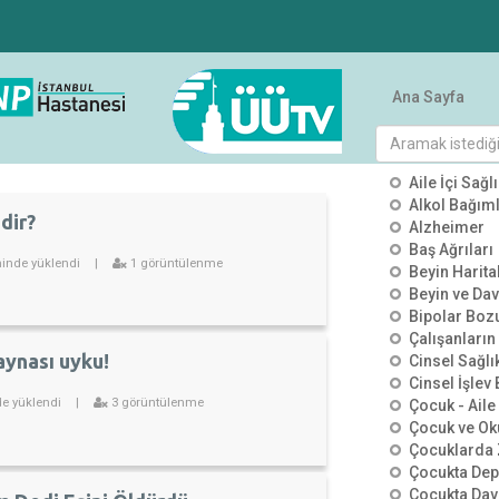
Ana Sayfa
KATEGO
Aile İçi Sağlı
Alkol Bağımlı
dir?
Alzheimer
Baş Ağrıları
inde yüklendi
|
1 görüntülenme
Beyin Harit
Beyin ve Dav
Bipolar Boz
Çalışanların
aynası uyku!
Cinsel Sağlı
Cinsel İşlev
de yüklendi
|
3 görüntülenme
Çocuk - Aile 
Çocuk ve Ok
Çocuklarda 
Çocukta De
Çocukta Dav