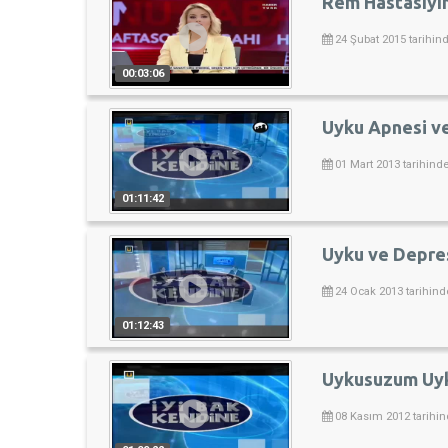
Rem Hastasıyım
24 Şubat 2015 tarihin
00:03:06
Uyku Apnesi ve
01 Mart 2013 tarihind
01:11:42
Uyku ve Depres
24 Ocak 2013 tarihind
01:12:43
Uykusuzum Uyk
08 Kasım 2012 tarihin