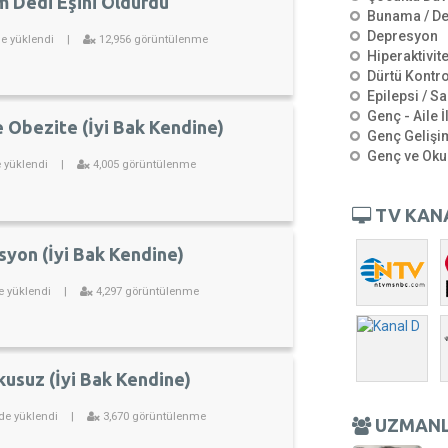
 Dedi Eşini Öldürdü
Bunama / D
Depresyon
de yüklendi
|
12,956 görüntülenme
Hiperaktivit
Dürtü Kontro
Epilepsi / Sa
Genç - Aile İ
 Obezite (İyi Bak Kendine)
Genç Gelişi
Genç ve Oku
e yüklendi
|
4,005 görüntülenme
TV KAN
yon (İyi Bak Kendine)
e yüklendi
|
4,297 görüntülenme
usuz (İyi Bak Kendine)
de yüklendi
|
3,670 görüntülenme
UZMAN