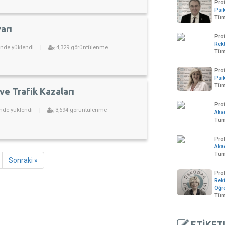
Prof
Psik
Tüm
arı
Pro
Rek
inde yüklendi
|
4,329 görüntülenme
Tüm
Prof
Psik
Tüm
ve Trafik Kazaları
Prof
inde yüklendi
|
3,694 görüntülenme
Aka
Tüm
Pro
Aka
Tüm 
Sonraki »
Prof
Rekt
Öğr
Tüm
ETİKET