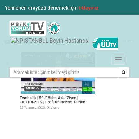
Yenilenen arayüzü denemek için
tıklayınız
tümü
EN YENİ VİDEOLAR
Toggle
navigation
00:00:00
00:00:00
2.
Tembellik | 59. Bölüm Akla Ziyan |
Üniversite Seçimi v
arhan
EKOTÜRK TV | Prof. Dr. Nevzat Tarhan
HABERTÜRK TV | Pro
25 Temmuz 2026
0 izleme
25 Temmuz 2026
0 iz