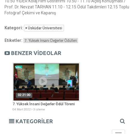
10.50 YİDER Kolaj Film Gösterimi 10.50 - 11.10 Açılış Konuşması /
Prof. Dr. Nevzat TARHAN 11.10 - 12.15 Ödül Takdimleri 12.15 Toplu
Fotoğraf Çekimi ve Kapanış
Kategori:
Üsküdar Üniversitesi
7. Yüksek İnsani Değerler Ödülleri
Etiketler:
BENZER VİDEOLAR
02:21:00
7. Yüksek İnsani Değerler Ödül Töreni
04 Mart 2022
3 izleme
KATEGORİLER