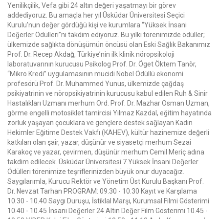
Yenilikçilik, Vefa gibi 24 altın değeri yaşatmayı bir görev
addediyoruz. Bu amaçla her yıl Üsküdar Üniversitesi Seçici
Kurulu’nun değer gördüğü kişi ve kurumlara “Yüksek İnsani
Değerler Ödülleri”ni takdim ediyoruz. Bu yılki törenimizde ödüller;
ülkemizde sağlıkta dönüşümün öncüsü olan Eski Sağlık Bakanımız
Prof. Dr. Recep Akdağ, Türkiye’nin ilk klinik nöropsikoloji
laboratuvarının kurucusu Psikolog Prof. Dr. Öget Öktem Tanör,
“Mikro Kredi” uygulamasının mucidi Nobel Ödüllü ekonomi
profesörü Prof. Dr. Muhammed Yunus, ülkemizde çağdaş
psikiyatrinin ve nöropsikiyatrinin kurucusu kabul edilen Ruh & Sinir
Hastalıkları Uzmanı merhum Ord. Prof. Dr. Mazhar Osman Uzman,
görme engelli motosiklet tamircisi Yılmaz Kazdal, eğitim hayatında
zorluk yaşayan çocuklara ve gençlere destek sağlayan Kadın
Hekimler Eğitime Destek Vakfı (KAHEV), kültür hazinemize değerli
katkıları olan şair, yazar, düşünür ve siyasetçi merhum Sezai
Karakoç ve yazar, çevirmen, düşünür merhum Cemil Meriç adına
takdim edilecek. Üsküdar Üniversitesi 7.Yüksek İnsani Değerler
Ödülleri törenimize teşriflerinizden büyük onur duyacağız.
Saygılarımla, Kurucu Rektör ve Yönetim Üst Kurulu Başkanı Prof.
Dr. Nevzat Tarhan PROGRAM: 09.30 - 10.30 Kayıt ve Karşılama
10.30 - 10.40 Saygı Duruşu, İstiklal Marşı, Kurumsal Filmi Gösterimi
10.40 - 10.45 İnsani Değerler 24 Altın Değer Film Gösterimi 10.45 -