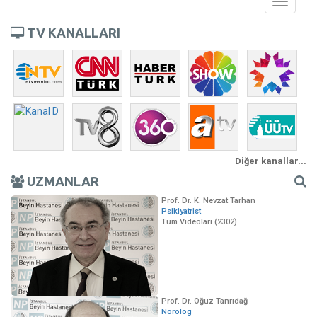
Toggle
navigati
TV KANALLARI
Diğer kanallar...
UZMANLAR
Prof. Dr. K. Nevzat Tarhan
Psikiyatrist
Tüm Videoları (2302)
Prof. Dr. Oğuz Tanrıdağ
Nörolog