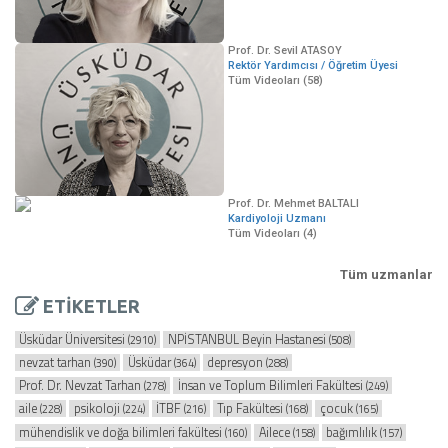
Prof. Dr. Sevil ATASOY
Rektör Yardımcısı / Öğretim Üyesi
Tüm Videoları (58)
Prof. Dr. Mehmet BALTALI
Kardiyoloji Uzmanı
Tüm Videoları (4)
Tüm uzmanlar
ETİKETLER
Üsküdar Üniversitesi
NPİSTANBUL Beyin Hastanesi
(2910)
(508)
nevzat tarhan
Üsküdar
depresyon
(390)
(364)
(288)
Prof. Dr. Nevzat Tarhan
İnsan ve Toplum Bilimleri Fakültesi
(278)
(249)
aile
psikoloji
İTBF
Tıp Fakültesi
çocuk
(228)
(224)
(216)
(168)
(165)
mühendislik ve doğa bilimleri fakültesi
Ailece
bağımlılık
(160)
(158)
(157)