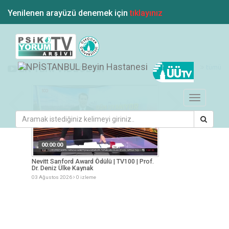
Yenilenen arayüzü denemek için
tıklayınız
tümü
EN YENİ VİDEOLAR
Toggle
navigation
00:00:00
00:00:00
esi
Nevitt Sanford Award Ödülü | TV100 | Prof.
Yaz Aylarında Besle
Dr. Deniz Ülke Kaynak
Müge Arslan
03 Ağustos 2026
0 izleme
03 Ağustos 2026
0 iz