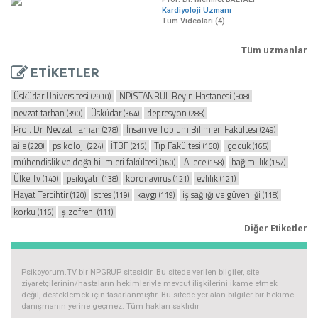
Kardiyoloji Uzmanı
Tüm Videoları (4)
Tüm uzmanlar
ETİKETLER
Üsküdar Üniversitesi
NPİSTANBUL Beyin Hastanesi
(2910)
(508)
nevzat tarhan
Üsküdar
depresyon
(390)
(364)
(288)
Prof. Dr. Nevzat Tarhan
İnsan ve Toplum Bilimleri Fakültesi
(278)
(249)
aile
psikoloji
İTBF
Tıp Fakültesi
çocuk
(228)
(224)
(216)
(168)
(165)
mühendislik ve doğa bilimleri fakültesi
Ailece
bağımlılık
(160)
(158)
(157)
Ülke Tv
psikiyatri
koronavirüs
evlilik
(140)
(138)
(121)
(121)
Hayat Tercihtir
stres
kaygı
iş sağlığı ve güvenliği
(120)
(119)
(119)
(118)
korku
şizofreni
(116)
(111)
Diğer Etiketler
Psikoyorum.TV bir NPGRUP sitesidir. Bu sitede verilen bilgiler, site
ziyaretçilerinin/hastaların hekimleriyle mevcut ilişkilerini ikame etmek
değil, desteklemek için tasarlanmıştır. Bu sitede yer alan bilgiler bir hekime
danışmanın yerine geçmez. Tüm hakları saklıdır