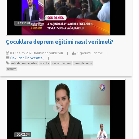
00:11:30
Çocuklara deprem eğitimi nasıl verilmeli?
03 Kasım 2020 tarihinde yüklendi
|
1 görüntülenme
|
Üsküdar Üniversitesi
,
|
üsküdar üniversitesi
star tv
nevzat tarhan
izmir depremi
deprem
00:02:34