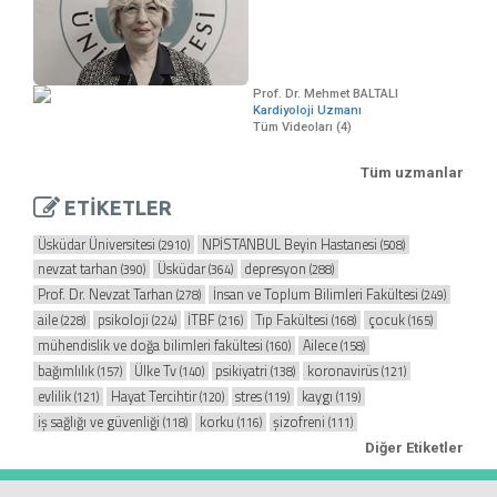
Prof. Dr. Mehmet BALTALI
Kardiyoloji Uzmanı
Tüm Videoları (4)
Tüm uzmanlar
ETİKETLER
Üsküdar Üniversitesi
NPİSTANBUL Beyin Hastanesi
(2910)
(508)
nevzat tarhan
Üsküdar
depresyon
(390)
(364)
(288)
Prof. Dr. Nevzat Tarhan
İnsan ve Toplum Bilimleri Fakültesi
(278)
(249)
aile
psikoloji
İTBF
Tıp Fakültesi
çocuk
(228)
(224)
(216)
(168)
(165)
mühendislik ve doğa bilimleri fakültesi
Ailece
(160)
(158)
bağımlılık
Ülke Tv
psikiyatri
koronavirüs
(157)
(140)
(138)
(121)
evlilik
Hayat Tercihtir
stres
kaygı
(121)
(120)
(119)
(119)
iş sağlığı ve güvenliği
korku
şizofreni
(118)
(116)
(111)
Diğer Etiketler