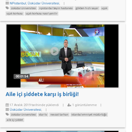
NPistanbul
,
Üsküdar Üniversitesi
,
|
üsküdar üniversitesi
npistanbul beyin hastanesi
gökben hızlı sayar
uçak
uçak korkusu
uçak korkusu nasıl yenilir
00:01:54
Aile içi şiddete karşı iş birliği!
17 Aralık 2019 tarihinde yüklendi
|
1 görüntülenme
|
Üsküdar Üniversitesi
,
|
üsküdar üniversitesi
star tv
nevzat tarhan
istanbul emniyet müdürlüğü
aile içi şiddet