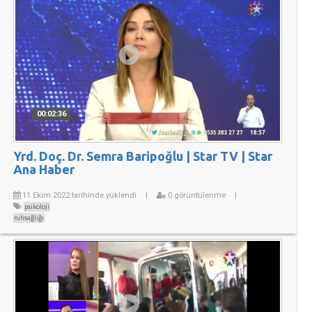
00:02:36
Yrd. Doç. Dr. Semra Baripoğlu | Star TV | Star
Ana Haber
11 Ekim 2022 tarihinde yüklendi
|
0 görüntülenme
|
psikoloji
ruhsağlığı