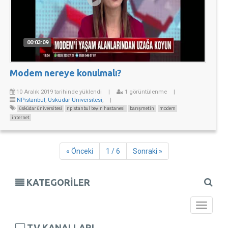
00:03:09
Modem nereye konulmalı?
10 Aralık 2019 tarihinde yüklendi
|
1 görüntülenme
|
NPistanbul
,
Üsküdar Üniversitesi
,
|
üsküdar üniversitesi
npistanbul beyin hastanesi
barışmetin
modem
internet
« Önceki
1 / 6
Sonraki »
KATEGORİLER
Toggle
navigati
TV KANALLARI