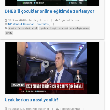
DHEB'li çocuklar online eğitimde zorlanıyor
08 Ekim 2020 tarihinde yüklendi
|
1 görüntülenme
|
NPistanbul
,
Üsküdar Üniversitesi
,
|
üsküdar üniversitesi
dheb
npistanbul beyin hastanesi
mine elagöz yüksel
strt tv
00:00:40
Uçak korkusu nasıl yenilir?
10 Şubat 2020 tarihinde yüklendi
|
1 görüntülenme
|