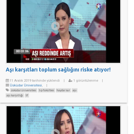
00:03:06
Aşı karşıtları toplum sağlığını riske atıyor!
11 Aralık 2019 tarihinde yüklendi
|
1 görüntülenme
|
Üsküdar Üniversitesi
,
|
üsküdar üniversitesi
tıp fakültesi
haydar sur
aşı
aşı karşıtlığı
tf