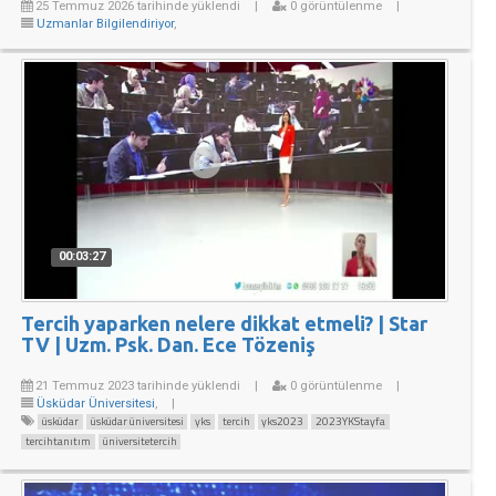
25 Temmuz 2026 tarihinde yüklendi
|
0 görüntülenme
|
Uzmanlar Bilgilendiriyor
,
00:03:27
Tercih yaparken nelere dikkat etmeli? | Star
TV | Uzm. Psk. Dan. Ece Tözeniş
21 Temmuz 2023 tarihinde yüklendi
|
0 görüntülenme
|
Üsküdar Üniversitesi
,
|
üsküdar
üsküdar üniversitesi
yks
tercih
yks2023
2023YKStayfa
tercihtanıtım
üniversitetercih