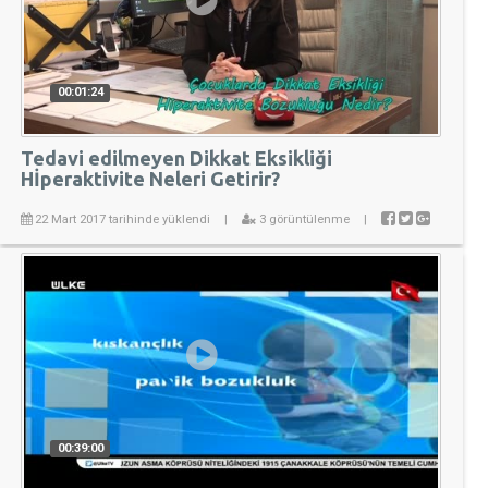
00:01:24
Tedavi edilmeyen Dikkat Eksikliği
Hİperaktivite Neleri Getirir?
22 Mart 2017 tarihinde yüklendi
|
3 görüntülenme
|
00:39:00