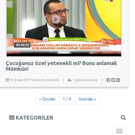
00:40:29
Çocuğunuz özel yetenekli mi? Bunu anlamak
Mümkün!
10 Ocak 2017 tarihinde yüklendi
|
1 görüntülenme
|
« Önceki
1 / 4
Sonraki »
KATEGORİLER
Toggle