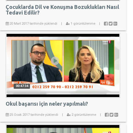
Çocuklarda Dil ve Konuşma Bozuklukları Nasıl
Tedavi Edilir?
20 Mart 2017 tarihinde yüklendi
|
1 görüntülenme
|
00:47:34
Okul başarısı için neler yapılmalı?
25 Ocak 2017 tarihinde yüklendi
|
2 görüntülenme
|