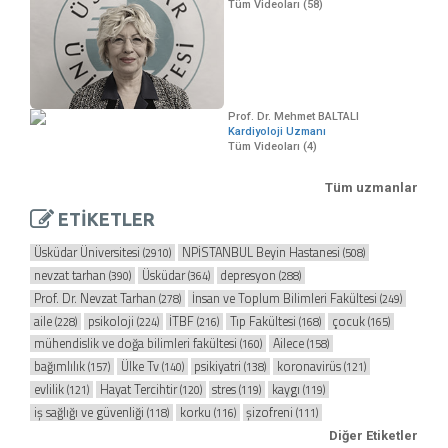
Tüm Videoları (58)
Prof. Dr. Mehmet BALTALI
Kardiyoloji Uzmanı
Tüm Videoları (4)
Tüm uzmanlar
ETİKETLER
Üsküdar Üniversitesi
NPİSTANBUL Beyin Hastanesi
(2910)
(508)
nevzat tarhan
Üsküdar
depresyon
(390)
(364)
(288)
Prof. Dr. Nevzat Tarhan
İnsan ve Toplum Bilimleri Fakültesi
(278)
(249)
aile
psikoloji
İTBF
Tıp Fakültesi
çocuk
(228)
(224)
(216)
(168)
(165)
mühendislik ve doğa bilimleri fakültesi
Ailece
(160)
(158)
bağımlılık
Ülke Tv
psikiyatri
koronavirüs
(157)
(140)
(138)
(121)
evlilik
Hayat Tercihtir
stres
kaygı
(121)
(120)
(119)
(119)
iş sağlığı ve güvenliği
korku
şizofreni
(118)
(116)
(111)
Diğer Etiketler