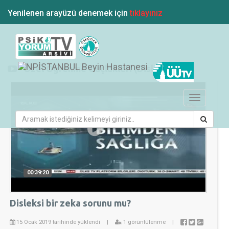
Yenilenen arayüzü denemek için
tıklayınız
"Özel Öğrenme Güçlükleri (Disleksi)"
Toggle
navigation
00:39:20
Disleksi bir zeka sorunu mu?
15 Ocak 2019 tarihinde yüklendi
|
1 görüntülenme
|