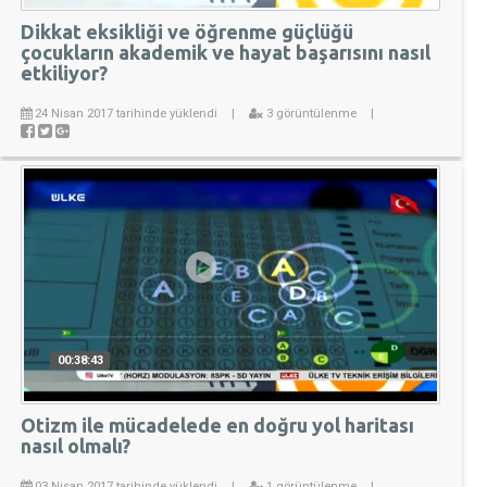
Dikkat eksikliği ve öğrenme güçlüğü
çocukların akademik ve hayat başarısını nasıl
etkiliyor?
24 Nisan 2017 tarihinde yüklendi
|
3 görüntülenme
|
00:38:43
Otizm ile mücadelede en doğru yol haritası
nasıl olmalı?
03 Nisan 2017 tarihinde yüklendi
|
1 görüntülenme
|