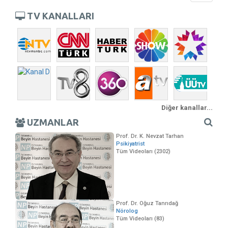
navigati
TV KANALLARI
Diğer kanallar...
UZMANLAR
Prof. Dr. K. Nevzat Tarhan
Psikiyatrist
Tüm Videoları (2302)
Prof. Dr. Oğuz Tanrıdağ
Nörolog
Tüm Videoları (83)