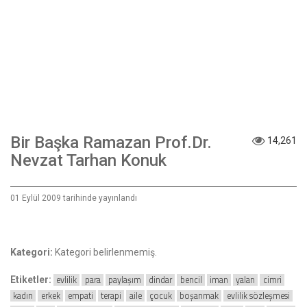
Bir Başka Ramazan Prof.Dr.
14,261
Nevzat Tarhan Konuk
01 Eylül 2009 tarihinde yayınlandı
Kategori:
Kategori belirlenmemiş.
evlilik
para
paylaşım
dindar
bencil
iman
yalan
cimri
Etiketler:
kadın
erkek
empati
terapi
aile
çocuk
boşanmak
evlilik sözleşmesi