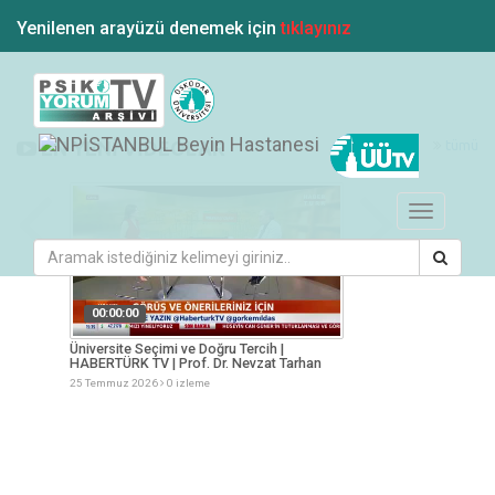
Yenilenen arayüzü denemek için
tıklayınız
tümü
EN YENİ VİDEOLAR
Toggle
navigation
00:00:00
00:00:00
KOTÜRK
Üniversite Seçimi ve Doğru Tercih |
Gençlik Tercihler ve
HABERTÜRK TV | Prof. Dr. Nevzat Tarhan
Nevzat Tarhan
25 Temmuz 2026
0 izleme
25 Temmuz 2026
0 iz