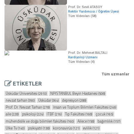
Prof. Dr. Sevil ATASOY
Rektör Yardımcısı / Öğretim Üyesi
Tüm Videoları (58)
Prof. Dr. Mehmet BALTALI
Kardiyoloji Uzmanı
Tüm Videoları (4)
Tüm uzmanlar
ETİKETLER
Üsküdar Üniversitesi
NPİSTANBUL Beyin Hastanesi
(2910)
(508)
nevzat tarhan
Üsküdar
depresyon
(390)
(364)
(288)
Prof. Dr. Nevzat Tarhan
İnsan ve Toplum Bilimleri Fakültesi
(278)
(249)
aile
psikoloji
İTBF
Tıp Fakültesi
çocuk
(228)
(224)
(216)
(168)
(165)
mühendislik ve doğa bilimleri fakültesi
Ailece
bağımlılık
(160)
(158)
(157)
Ülke Tv
psikiyatri
koronavirüs
evlilik
(140)
(138)
(121)
(121)