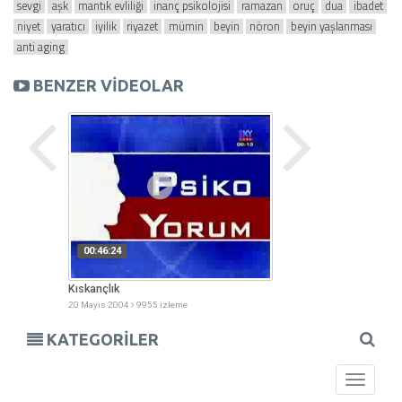
sevgi
aşk
mantık evliliği
inanç psikolojisi
ramazan
oruç
dua
ibadet
niyet
yaratıcı
iyilik
riyazet
mümin
beyin
nöron
beyin yaşlanması
anti aging
BENZER VİDEOLAR
00:44:00
Okul Başarısızlığı
21 Mayıs 2004
9458 iz
00:46:24
Kıskançlık
20 Mayıs 2004
9955 izleme
KATEGORİLER
Toggle
navigati