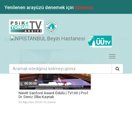
Yenilenen arayüzü denemek için
tıklayınız
tümü
EN YENİ VİDEOLAR
Toggle
navigation
00:00:00
00:00:00
esi
Nevitt Sanford Award Ödülü | TV100 | Prof.
Yaz Aylarında Besle
Dr. Deniz Ülke Kaynak
Müge Arslan
03 Ağustos 2026
0 izleme
03 Ağustos 2026
0 iz