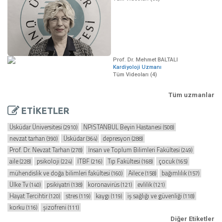
Prof. Dr. Mehmet BALTALI
Kardiyoloji Uzmanı
Tüm Videoları (4)
Tüm uzmanlar
ETİKETLER
Üsküdar Üniversitesi
NPİSTANBUL Beyin Hastanesi
(2910)
(508)
nevzat tarhan
Üsküdar
depresyon
(390)
(364)
(288)
Prof. Dr. Nevzat Tarhan
İnsan ve Toplum Bilimleri Fakültesi
(278)
(249)
aile
psikoloji
İTBF
Tıp Fakültesi
çocuk
(228)
(224)
(216)
(168)
(165)
mühendislik ve doğa bilimleri fakültesi
Ailece
bağımlılık
(160)
(158)
(157)
Ülke Tv
psikiyatri
koronavirüs
evlilik
(140)
(138)
(121)
(121)
Hayat Tercihtir
stres
kaygı
iş sağlığı ve güvenliği
(120)
(119)
(119)
(118)
korku
şizofreni
(116)
(111)
Diğer Etiketler