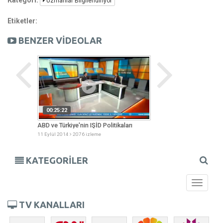
Uzmanlar Bilgilendiriyor
Etiketler:
BENZER VİDEOLAR
00:25:22
00:44:27
enjan
ABD ve Türkiye'nin IŞİD Politikaları
Çocuğunuz Okula Ha
11 Eylül 2014
2076 izleme
08 Eylül 2014
1968 izl
KATEGORİLER
Toggle
navigati
TV KANALLARI