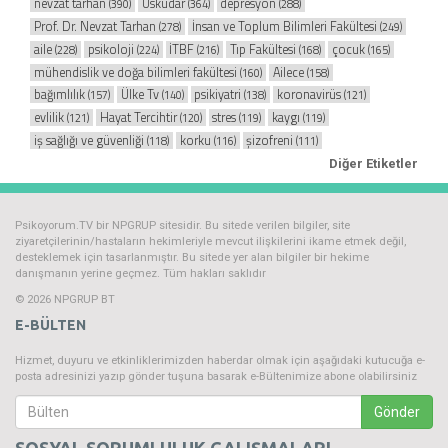
nevzat tarhan
Üsküdar
depresyon
(390)
(364)
(288)
Prof. Dr. Nevzat Tarhan
İnsan ve Toplum Bilimleri Fakültesi
(278)
(249)
aile
psikoloji
İTBF
Tıp Fakültesi
çocuk
(228)
(224)
(216)
(168)
(165)
mühendislik ve doğa bilimleri fakültesi
Ailece
(160)
(158)
bağımlılık
Ülke Tv
psikiyatri
koronavirüs
(157)
(140)
(138)
(121)
evlilik
Hayat Tercihtir
stres
kaygı
(121)
(120)
(119)
(119)
iş sağlığı ve güvenliği
korku
şizofreni
(118)
(116)
(111)
Diğer Etiketler
Psikoyorum.TV bir NPGRUP sitesidir. Bu sitede verilen bilgiler, site
ziyaretçilerinin/hastaların hekimleriyle mevcut ilişkilerini ikame etmek değil,
desteklemek için tasarlanmıştır. Bu sitede yer alan bilgiler bir hekime
danışmanın yerine geçmez. Tüm hakları saklıdır
© 2026 NPGRUP BT
E-BÜLTEN
Hizmet, duyuru ve etkinliklerimizden haberdar olmak için aşağıdaki kutucuğa e-
posta adresinizi yazıp gönder tuşuna basarak e-Bültenimize abone olabilirsiniz
Gönder