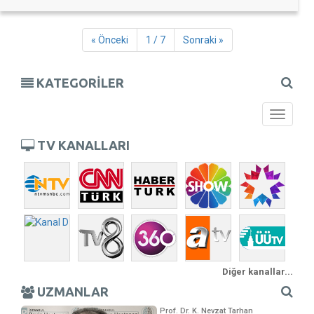
« Önceki
1 / 7
Sonraki »
KATEGORİLER
Toggle
navigati
TV KANALLARI
Diğer kanallar...
UZMANLAR
Prof. Dr. K. Nevzat Tarhan