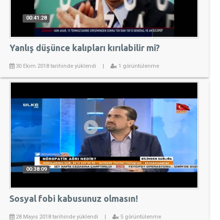
00:41:28
Yanlış düşünce kalıpları kırılabilir mi?
30 Ekim 2018 tarihinde yüklendi
|
1 görüntülenme
00:38:09
Sosyal fobi kabusunuz olmasın!
28 Mayıs 2018 tarihinde yüklendi
|
5 görüntülenme