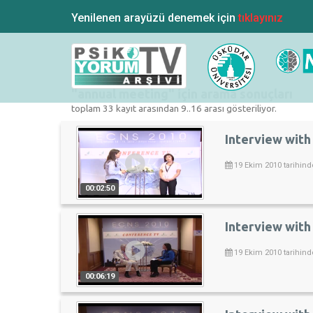
Yenilenen arayüzü denemek için
tıklayınız
"annual meeting" için arama sonuçları
toplam 33 kayıt arasından 9..16 arası gösteriliyor.
Interview with 
19 Ekim 2010 tarihind
00:02:50
Interview with 
19 Ekim 2010 tarihind
00:06:19