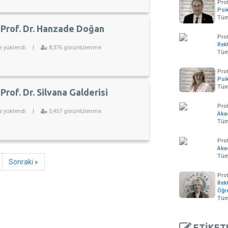
Prof
Psik
Tüm
 Prof. Dr. Hanzade Doğan
Pro
Rek
e yüklendi
|
8,376 görüntülenme
Tüm
Prof
Psik
Tüm
Prof. Dr. Silvana Galderisi
Prof
e yüklendi
|
5,457 görüntülenme
Aka
Tüm
Pro
Aka
Tüm 
Sonraki »
Prof
Rekt
Öğr
Tüm
ETİKET