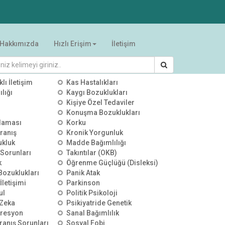
Hakkımızda
Hızlı Erişim
İletişim
RİLER
klı İletişim
Kas Hastalıkları
lığı
Kaygı Bozuklukları
Kişiye Özel Tedaviler
Konuşma Bozuklukları
alaması
Korku
ranış
Kronik Yorgunluk
ukluk
Madde Bağımlılığı
 Sorunları
Takıntılar (OKB)
k
Öğrenme Güçlüğü (Disleksi)
 Bozuklukları
Panik Atak
İletişimi
Parkinson
ul
Politik Psikoloji
Zeka
Psikiyatride Genetik
presyon
Sanal Bağımlılık
ranış Sorunları
Sosyal Fobi