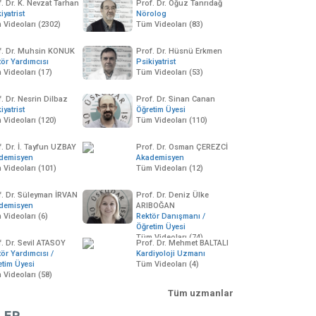
. Dr. K. Nevzat Tarhan
Prof. Dr. Oğuz Tanrıdağ
iyatrist
Nörolog
 Videoları (2302)
Tüm Videoları (83)
f. Dr. Muhsin KONUK
Prof. Dr. Hüsnü Erkmen
tör Yardımcısı
Psikiyatrist
 Videoları (17)
Tüm Videoları (53)
. Dr. Nesrin Dilbaz
Prof. Dr. Sinan Canan
iyatrist
Öğretim Üyesi
 Videoları (120)
Tüm Videoları (110)
. Dr. İ. Tayfun UZBAY
Prof. Dr. Osman ÇEREZCİ
demisyen
Akademisyen
 Videoları (101)
Tüm Videoları (12)
f. Dr. Süleyman İRVAN
Prof. Dr. Deniz Ülke
demisyen
ARIBOĞAN
Videoları (6)
Rektör Danışmanı /
Öğretim Üyesi
Tüm Videoları (74)
. Dr. Sevil ATASOY
Prof. Dr. Mehmet BALTALI
ör Yardımcısı /
Kardiyoloji Uzmanı
etim Üyesi
Tüm Videoları (4)
 Videoları (58)
Tüm uzmanlar
LER