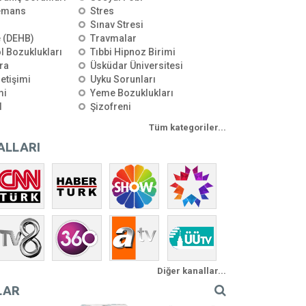
emans
Stres
Sınav Stresi
e (DEHB)
Travmalar
l Bozuklukları
Tıbbi Hipnoz Birimi
ra
Üsküdar Üniversitesi
letişimi
Uyku Sorunları
mi
Yeme Bozuklukları
l
Şizofreni
Tüm kategoriler...
ALLARI
Diğer kanallar...
LAR