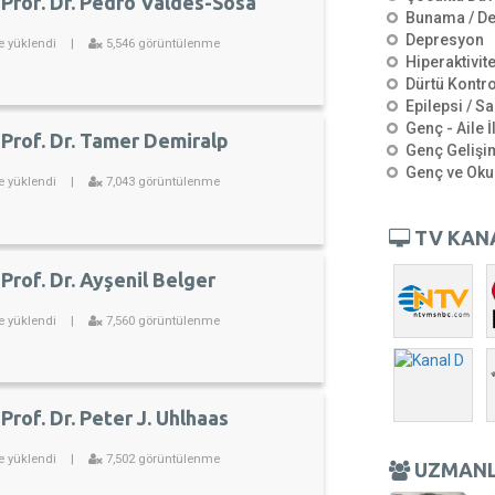
 Prof. Dr. Pedro Valdes-Sosa
Bunama / D
Depresyon
e yüklendi
|
5,546 görüntülenme
Hiperaktivit
Dürtü Kontro
Epilepsi / Sa
Genç - Aile İ
 Prof. Dr. Tamer Demiralp
Genç Gelişi
Genç ve Oku
e yüklendi
|
7,043 görüntülenme
TV KAN
Prof. Dr. Ayşenil Belger
e yüklendi
|
7,560 görüntülenme
Prof. Dr. Peter J. Uhlhaas
e yüklendi
|
7,502 görüntülenme
UZMAN