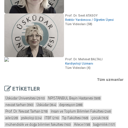
Prof. Dr. Sevil ATASOY
Rektör Yardımcısı / Öğretim Üyesi
Tüm Videoları (58)
Prof. Dr. Mehmet BALTALI
Kardiyoloji Uzmanı
Tüm Videoları (4)
Tüm uzmanlar
ETİKETLER
Üsküdar Üniversitesi
NPİSTANBUL Beyin Hastanesi
(2910)
(508)
nevzat tarhan
Üsküdar
depresyon
(390)
(364)
(288)
Prof. Dr. Nevzat Tarhan
İnsan ve Toplum Bilimleri Fakültesi
(278)
(249)
aile
psikoloji
İTBF
Tıp Fakültesi
çocuk
(228)
(224)
(216)
(168)
(165)
mühendislik ve doğa bilimleri fakültesi
Ailece
bağımlılık
(160)
(158)
(157)