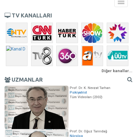
Toggle
navigati
TV KANALLARI
Diğer kanallar...
UZMANLAR
Prof. Dr. K. Nevzat Tarhan
Psikiyatrist
Tüm Videoları (2302)
Prof. Dr. Oğuz Tanrıdağ
Nörolog