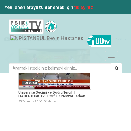
Yenilenen arayüzü denemek için
tıklayınız
tümü
EN YENİ VİDEOLAR
Toggle
navigation
00:00:00
00:00:00
KOTÜRK
Üniversite Seçimi ve Doğru Tercih |
Gençlik Tercihler ve
HABERTÜRK TV | Prof. Dr. Nevzat Tarhan
Nevzat Tarhan
25 Temmuz 2026
0 izleme
25 Temmuz 2026
0 iz