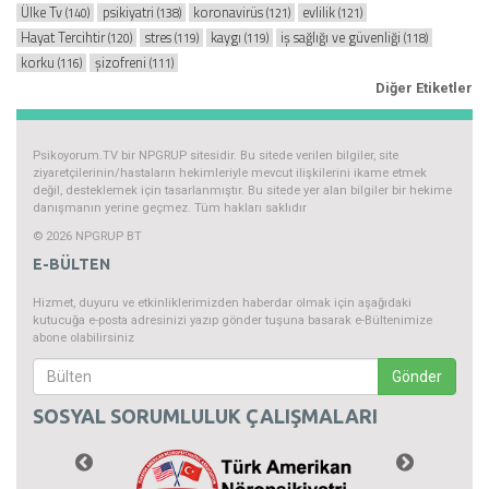
Ülke Tv
psikiyatri
koronavirüs
evlilik
(140)
(138)
(121)
(121)
Hayat Tercihtir
stres
kaygı
iş sağlığı ve güvenliği
(120)
(119)
(119)
(118)
korku
şizofreni
(116)
(111)
Diğer Etiketler
Psikoyorum.TV bir NPGRUP sitesidir. Bu sitede verilen bilgiler, site
ziyaretçilerinin/hastaların hekimleriyle mevcut ilişkilerini ikame etmek
değil, desteklemek için tasarlanmıştır. Bu sitede yer alan bilgiler bir hekime
danışmanın yerine geçmez. Tüm hakları saklıdır
© 2026 NPGRUP BT
E-BÜLTEN
Hizmet, duyuru ve etkinliklerimizden haberdar olmak için aşağıdaki
kutucuğa e-posta adresinizi yazıp gönder tuşuna basarak e-Bültenimize
abone olabilirsiniz
Gönder
SOSYAL SORUMLULUK ÇALIŞMALARI