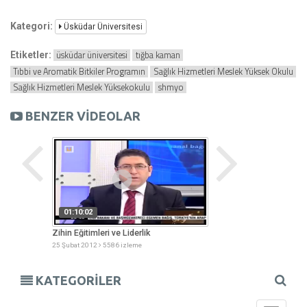
Kategori:
Üsküdar Üniversitesi
üsküdar üniversitesi
tığba kaman
Etiketler:
Tıbbi ve Aromatik Bitkiler Programın
Sağlık Hizmetleri Meslek Yüksek Okulu
Sağlık Hizmetleri Meslek Yüksekokulu
shmyo
BENZER VİDEOLAR
01:10:02
00:01:00
Zihin Eğitimleri ve Liderlik
Üsküdar Üniversites
Eğitimi Protokolü
25 Şubat 2012
5586 izleme
14 Nisan 2012
5981 iz
KATEGORİLER