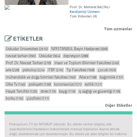
Prof. Dr. Mehmet BALTALI
Kardiyoloji Uzmanı
Tüm Videoları (4)
Tüm uzmanlar
ETİKETLER
Üsküdar Üniversitesi
NPİSTANBUL Beyin Hastanesi
(2910)
(508)
nevzat tarhan
Üsküdar
depresyon
(390)
(364)
(288)
Prof. Dr. Nevzat Tarhan
İnsan ve Toplum Bilimleri Fakültesi
(278)
(249)
aile
psikoloji
İTBF
Tıp Fakültesi
çocuk
(228)
(224)
(216)
(168)
(165)
mühendislik ve doğa bilimleri fakültesi
Ailece
bağımlılık
(160)
(158)
(157)
Ülke Tv
psikiyatri
koronavirüs
evlilik
(140)
(138)
(121)
(121)
Hayat Tercihtir
stres
kaygı
iş sağlığı ve güvenliği
(120)
(119)
(119)
(118)
korku
şizofreni
(116)
(111)
Diğer Etiketler
Psikoyorum.TV bir NPGRUP sitesidir. Bu sitede verilen bilgiler, site
ziyaretçilerinin/hastaların hekimleriyle mevcut ilişkilerini ikame etmek
değil, desteklemek için tasarlanmıştır. Bu sitede yer alan bilgiler bir hekime