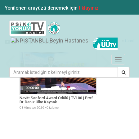
Yenilenen arayüzü denemek için
tıklayınız
tümü
EN YENİ VİDEOLAR
Toggle
navigation
00:00:00
00:00:00
esi
Nevitt Sanford Award Ödülü | TV100 | Prof.
Yaz Aylarında Besle
Dr. Deniz Ülke Kaynak
Müge Arslan
03 Ağustos 2026
0 izleme
03 Ağustos 2026
0 iz