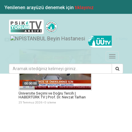
Yenilenen arayüzü denemek için
tıklayınız
tümü
EN YENİ VİDEOLAR
Toggle
navigation
00:00:00
00:00:00
KOTÜRK
Üniversite Seçimi ve Doğru Tercih |
Gençlik Tercihler ve
HABERTÜRK TV | Prof. Dr. Nevzat Tarhan
Nevzat Tarhan
25 Temmuz 2026
0 izleme
25 Temmuz 2026
0 i