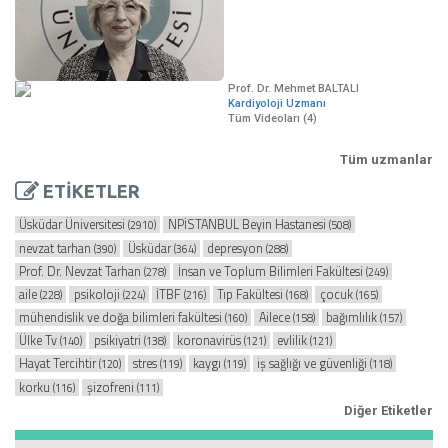
Prof. Dr. Mehmet BALTALI
Kardiyoloji Uzmanı
Tüm Videoları (4)
Tüm uzmanlar
ETİKETLER
Üsküdar Üniversitesi
NPİSTANBUL Beyin Hastanesi
(2910)
(508)
nevzat tarhan
Üsküdar
depresyon
(390)
(364)
(288)
Prof. Dr. Nevzat Tarhan
İnsan ve Toplum Bilimleri Fakültesi
(278)
(249)
aile
psikoloji
İTBF
Tıp Fakültesi
çocuk
(228)
(224)
(216)
(168)
(165)
mühendislik ve doğa bilimleri fakültesi
Ailece
bağımlılık
(160)
(158)
(157)
Ülke Tv
psikiyatri
koronavirüs
evlilik
(140)
(138)
(121)
(121)
Hayat Tercihtir
stres
kaygı
iş sağlığı ve güvenliği
(120)
(119)
(119)
(118)
korku
şizofreni
(116)
(111)
Diğer Etiketler