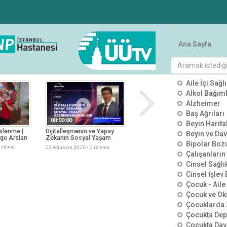
Ana Sayfa
tümü
KATEGO
Aile İçi Sağlı
Alkol Bağımlı
Alzheimer
Baş Ağrıları
00:00:00
00:00:00
Beyin Harit
slenme |
Dijitalleşmenin ve Yapay
Çağımızda İnsanlar Neden
Beyin ve Dav
üge Arslan
Zekanın Sosyal Yaşam
Kolay Yoldan Para
Bipolar Boz
Üzerindeki Etkileri | TRT
Kazanmanın Peşinde |
izleme
03 Ağustos 2026
0 izleme
03 Ağustos 2026
0 izleme
Radyo 1 | Prof. Dr. Ebulfez
TGRT Haber | Prof. Dr.
Çalışanların
Süleymanlı
Nevzat Tarhan
Cinsel Sağlı
Cinsel İşlev
Çocuk - Aile 
Çocuk ve Ok
Çocuklarda 
Çocukta De
Çocukta Dav