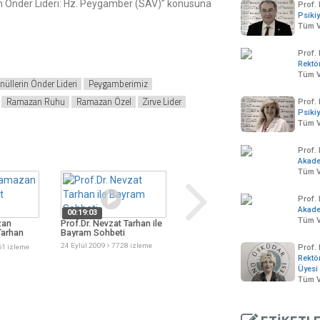
rin Önder Lideri: Hz. Peygamber (SAV)” konusuna
Prof. 
Psikiy
Tüm V
Prof.
Rektö
Tüm V
üllerin Önder Lideri
Peygamberimiz
Ramazan Ruhu
Ramazan Özel
Zirve Lider
Prof. 
Psikiy
Tüm V
Prof.
Akad
Tüm V
Prof.
Akad
00:19:03
Tüm V
zan
Prof.Dr. Nevzat Tarhan ile
00:03:02
Tarhan
Bayram Sohbeti
Hasbihal - Prof. Dr.
R
Nevzat Tarhan
P
24 Eylül 2009
7728 izleme
Prof.
1 izleme
Rektö
05 Nisan 2011
6865 izleme
0
Üyesi
Tüm V