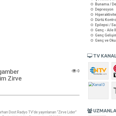
Bunama / D
Depresyon
Hiperaktivit
Dürtü Kontro
Epilepsi / Sa
Genç - Aile İ
Genç Gelişi
Genç ve Oku
TV KANAL
ygamber
0
üm Zirve
UZMANL
arhan Dost Radyo TV'de yayınlanan “Zirve Lider”