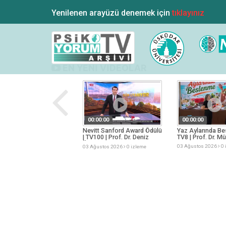
Yenilenen arayüzü denemek için
tıklayınız
EN YENİ VİDEOLAR
:00:00
00:00:00
00:00:00
n Yangınları | Ülke TV |
Nevitt Sanford Award Ödülü
Yaz Aylarında Be
Öğr. Üyesi Nuri Bingöl
| TV100 | Prof. Dr. Deniz
TV8 | Prof. Dr. M
Ülke Kaynak
ğustos 2026
0 izleme
03 Ağustos 2026
0 
03 Ağustos 2026
0 izleme