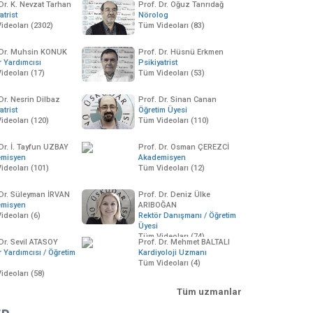
Dr. K. Nevzat Tarhan
Prof. Dr. Oğuz Tanrıdağ
atrist
Nörolog
ideoları (2302)
Tüm Videoları (83)
 Dr. Muhsin KONUK
Prof. Dr. Hüsnü Erkmen
r Yardımcısı
Psikiyatrist
ideoları (17)
Tüm Videoları (53)
Dr. Nesrin Dilbaz
Prof. Dr. Sinan Canan
atrist
Öğretim Üyesi
ideoları (120)
Tüm Videoları (110)
 Dr. İ. Tayfun UZBAY
Prof. Dr. Osman ÇEREZCİ
emisyen
Akademisyen
ideoları (101)
Tüm Videoları (12)
 Dr. Süleyman İRVAN
Prof. Dr. Deniz Ülke
emisyen
ARIBOĞAN
ideoları (6)
Rektör Danışmanı / Öğretim
00:37:09
00:41:17
00:59:17
Üyesi
amazanda İnsan
Ramazan Bereketi
Nevzat Tarhan Bi
Tüm Videoları (74)
sikolojisi
 Dr. Sevil ATASOY
Prof. Dr. Mehmet BALTALI
19 Ağustos 2011
3930 izleme
29 Mayıs 2012
8783
r Yardımcısı / Öğretim
Kardiyoloji Uzmanı
4 Ağustos 2011
9575 izleme
Tüm Videoları (4)
ideoları (58)
Tüm uzmanlar