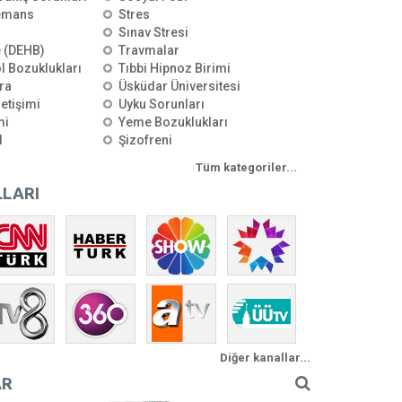
emans
Stres
Sınav Stresi
e (DEHB)
Travmalar
l Bozuklukları
Tıbbi Hipnoz Birimi
ra
Üsküdar Üniversitesi
letişimi
Uyku Sorunları
mi
Yeme Bozuklukları
l
Şizofreni
Tüm kategoriler...
LARI
Diğer kanallar...
AR