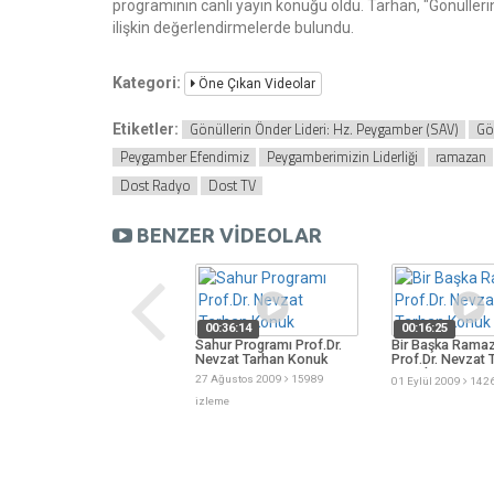
programının canlı yayın konuğu oldu. Tarhan, "Gönülle
ilişkin değerlendirmelerde bulundu.
Kategori:
Öne Çıkan Videolar
Gönüllerin Önder Lideri: Hz. Peygamber (SAV)
Gön
Etiketler:
Peygamber Efendimiz
Peygamberimizin Liderliği
ramazan
Dost Radyo
Dost TV
BENZER VİDEOLAR
01:13:00
00:36:14
00:16:25
İftar Programı Prof.Dr.
Sahur Programı Prof.Dr.
Bir Başka Rama
Nevzat Tarhan Konuk
Nevzat Tarhan Konuk
Prof.Dr. Nevzat 
Konuk
27 Ağustos 2009
13759
27 Ağustos 2009
15989
01 Eylül 2009
1426
izleme
izleme