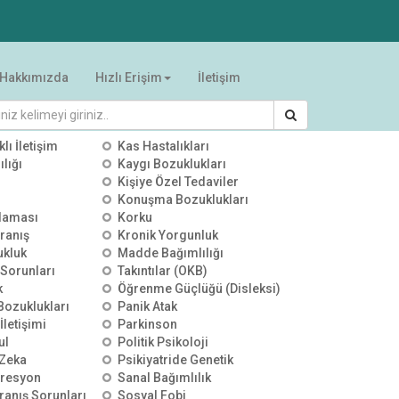
Hakkımızda
Hızlı Erişim
İletişim
RİLER
klı İletişim
Kas Hastalıkları
lığı
Kaygı Bozuklukları
Kişiye Özel Tedaviler
Konuşma Bozuklukları
00:00:00
00:00:00
00:00:00
alaması
Korku
Orman Yangınları | KOZA
Üniversite Seçimi ve
Çocuklarda
ranış
Kronik Yorgunluk
TV | Dr. Öğr. Üyesi Rüştü
Tercihler | AKİT TV | Prof. Dr.
Akla Kapı 
ukluk
Madde Bağımlılığı
Uçan
Nevzat Tarhan
Bölüm | Pr
03 Ağustos 2026
0 izleme
03 Ağustos 2026
0 izleme
25 Temmuz
Tarhan
 Sorunları
Takıntılar (OKB)
k
Öğrenme Güçlüğü (Disleksi)
 Bozuklukları
Panik Atak
İletişimi
Parkinson
ul
Politik Psikoloji
Zeka
Psikiyatride Genetik
presyon
Sanal Bağımlılık
ranış Sorunları
Sosyal Fobi