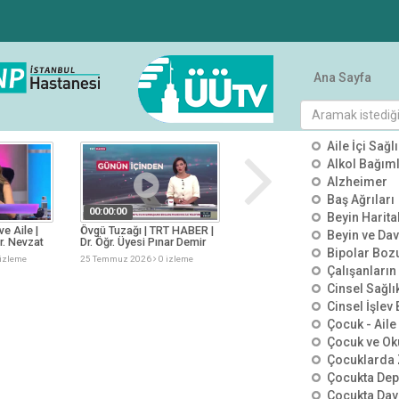
Ana Sayfa
tümü
KATEGO
Aile İçi Sağlı
Alkol Bağımlı
Alzheimer
Baş Ağrıları
00:00:00
00:00:00
Beyin Harit
ve Aile |
Övgü Tuzağı | TRT HABER |
Görünmeyen Tehlike
Beyin ve Dav
r. Nevzat
Dr. Öğr. Üyesi Pınar Demir
Kimyasal İçerikler | TV100 |
Bipolar Boz
Asma
Dr. Öğr. Üyesi Salih Tuncay
izleme
25 Temmuz 2026
0 izleme
25 Temmuz 2026
0 izleme
Çalışanların
Cinsel Sağlı
Cinsel İşlev
Çocuk - Aile 
Çocuk ve Ok
Çocuklarda 
Çocukta De
Çocukta Dav