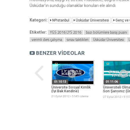
Üsküdar’ın sunduğu olanaklar konuları ele alındı.
Kategori:
NPistanbul
Üsküdar Üniversitesi
Genç ve 
YGS 2016 LYS 2016
bazı bölümlere baraj puanı
Etiketler:
verimli ders çalışma
sınav taktikleri
Üsküdar Üniversitesi
BENZER VİDEOLAR
01:09:00
01:10:13
01:11:06
Üsküdar Üniversitesi
Üniversite Sosyal Kimlik
Üniversiteli Olma
Üniversite Mevsimi
(İyi Bak Kendine)
Son Şansınız (Ün
Mevsimi)
20 Temmuz 2012
5538 izleme
21 Eylül 2012
5145 izleme
27 Eylül 2012
5157