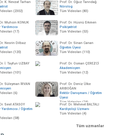
Dr. K. Nevzat Tarhan
Prof. Dr. Oğuz Tanrıdağ
atrist
Nörolog
ideoları (2302)
Tüm Videoları (83)
 Dr. Muhsin KONUK
Prof. Dr. Hüsnü Erkmen
r Yardımcısı
Psikiyatrist
ideoları (17)
Tüm Videoları (53)
Dr. Nesrin Dilbaz
Prof. Dr. Sinan Canan
atrist
Öğretim Üyesi
ideoları (120)
Tüm Videoları (110)
 Dr. İ. Tayfun UZBAY
Prof. Dr. Osman ÇEREZCİ
emisyen
Akademisyen
ideoları (101)
Tüm Videoları (12)
 Dr. Süleyman İRVAN
Prof. Dr. Deniz Ülke
01:12:29
01:09:58
01:10:19
emisyen
ARIBOĞAN
ile Danışmanlığı Sertifika
Aile Danışmanlığı Sertifika
Aile Danışmanlığı 
ideoları (6)
Rektör Danışmanı / Öğretim
rogramı (İyi Bak
Programı (İyi Bak
Programı (İyi Bak
Üyesi
endine)
Kendine)
Kendine)
0 Ekim 2012
6993 izleme
12 Ekim 2012
6362 izleme
07 Kasım 2012
5686
Tüm Videoları (74)
 Dr. Sevil ATASOY
Prof. Dr. Mehmet BALTALI
r Yardımcısı / Öğretim
Kardiyoloji Uzmanı
Tüm Videoları (4)
ideoları (58)
Tüm uzmanlar