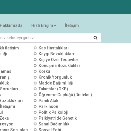
Hakkımızda
Hızlı Erişim
İletişim
RİLER
klı İletişim
Kas Hastalıkları
lığı
Kaygı Bozuklukları
Kişiye Özel Tedaviler
Konuşma Bozuklukları
00:00:00
00:00:00
00:00:00
alaması
Korku
YKS Sonuçları Sonrası
YKS Sonuçları Sonrası
YKS Terci
ranış
Kronik Yorgunluk
Tercih Stratejileri | TV100 |
Tercih Stratejileri | ÜLKE TV |
Meslek Se
ukluk
Madde Bağımlılığı
Uzman Psikolojik Danışman
Uzman Psikolojik Danışman
Zekâ Dest
25 Temmuz 2026
0 izleme
25 Temmuz 2026
0 izleme
25 Temmuz
Özgür Akoğlan
Özgür Akoğlan
Psikoloji
 Sorunları
Takıntılar (OKB)
Akoğlan
k
Öğrenme Güçlüğü (Disleksi)
 Bozuklukları
Panik Atak
İletişimi
Parkinson
ul
Politik Psikoloji
Zeka
Psikiyatride Genetik
presyon
Sanal Bağımlılık
ranış Sorunları
Sosyal Fobi