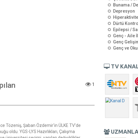
Bunama / D
Depresyon
Hiperaktivit
Dürtü Kontro
Epilepsi / Sa
Genç - Aile İ
Genç Gelişi
Genç ve Oku
TV KANAL
pılan
1
u
 Ece Tözeniş, Şaban Özdemir'in ÜLKE TV'de
UZMANL
ğu oldu. YGS-LYS Hazırlıkları, Çalışma
üniversitesi seçimi, yapılan değişiklikler,