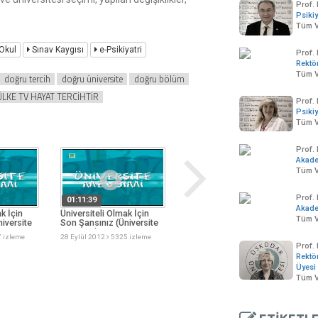
Prof. 
Psikiy
Tüm V
Okul
Sınav Kaygısı
e-Psikiyatri
Prof.
Rektö
Tüm V
doğru tercih
doğru üniversite
doğru bölüm
ÜLKE TV HAYAT TERCİHTİR
Prof. 
Psikiy
Tüm V
Prof.
Akad
Tüm V
Prof.
01:11:39
00:19:08
Akad
k İçin
Üniversiteli Olmak İçin
Çocuklarda suç artıyor
A
Tüm V
iversite
Son Şansınız (Üniversite
P
03 Ekim 2012
4898 izleme
Mevsimi)
K
 izleme
28 Eylül 2012
5325 izleme
1
Prof.
Rektö
Üyesi
Tüm V