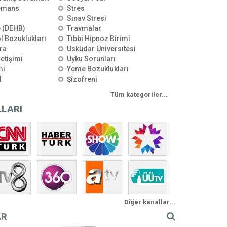
emans
Stres
Sınav Stresi
e (DEHB)
Travmalar
l Bozuklukları
Tıbbi Hipnoz Birimi
ra
Üsküdar Üniversitesi
letişimi
Uyku Sorunları
mi
Yeme Bozuklukları
l
Şizofreni
Tüm kategoriler...
LARI
Diğer kanallar...
AR