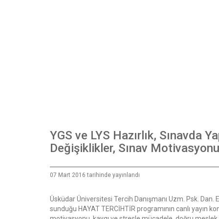
YGS ve LYS Hazırlık, Sınavda Ya
Değişiklikler, Sınav Motivasyon
07 Mart 2016 tarihinde yayınlandı
Üsküdar Üniversitesi Tercih Danışmanı Uzm. Psk. Dan.
sunduğu HAYAT TERCİHTİR programının canlı yayın konu
motivasyonu, kaygı ve stresle mücadele, doğru meslek ve 