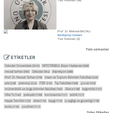
Tüm Videoları (58)
Prof. Dr. Mehmet BALTALI
Kardiyoloji Uzmanı
Tüm Videoları (4)
Tüm uzmanlar
ETİKETLER
Üsküdar Üniversitesi
NPİSTANBUL Beyin Hastanesi
(2910)
(508)
nevzat tarhan
Üsküdar
depresyon
(390)
(364)
(288)
Prof. Dr. Nevzat Tarhan
İnsan ve Toplum Bilimleri Fakültesi
(278)
(249)
aile
psikoloji
İTBF
Tıp Fakültesi
çocuk
(228)
(224)
(216)
(168)
(165)
mühendislik ve doğa bilimleri fakültesi
Ailece
bağımlılık
(160)
(158)
(157)
Ülke Tv
psikiyatri
koronavirüs
evlilik
(140)
(138)
(121)
(121)
Hayat Tercihtir
stres
kaygı
iş sağlığı ve güvenliği
(120)
(119)
(119)
(118)
korku
şizofreni
(116)
(111)
Diğer Etiketler