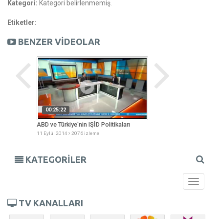
Kategori:
Kategori belirlenmemiş.
Etiketler:
BENZER VİDEOLAR
00:25:22
00:44:27
enjan
ABD ve Türkiye'nin IŞİD Politikaları
Çocuğunuz Okula Ha
11 Eylül 2014
2076 izleme
08 Eylül 2014
1968 izl
KATEGORİLER
Toggle
navigati
TV KANALLARI