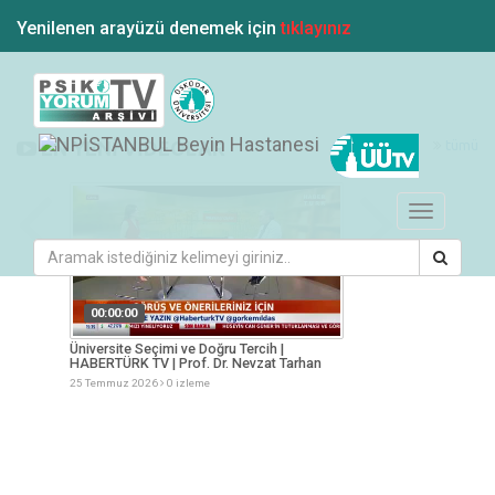
Yenilenen arayüzü denemek için
tıklayınız
tümü
EN YENİ VİDEOLAR
Toggle
navigation
00:00:00
00:00:00
KOTÜRK
Üniversite Seçimi ve Doğru Tercih |
Gençlik Tercihler ve
HABERTÜRK TV | Prof. Dr. Nevzat Tarhan
Nevzat Tarhan
25 Temmuz 2026
0 izleme
25 Temmuz 2026
0 iz