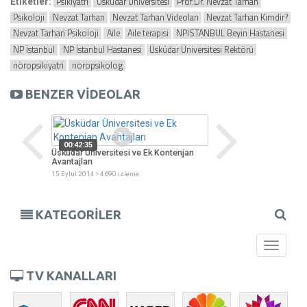
Psikiyatri
Üsküdar Üniversitesi
Prof.Dr. Nevzat Tarhan
Etiketler:
Psikoloji
Nevzat Tarhan
Nevzat Tarhan Videoları
Nevzat Tarhan Kimdir?
Nevzat Tarhan Psikoloji
Aile
Aile terapisi
NPİSTANBUL Beyin Hastanesi
NP İstanbul
NP İstanbul Hastanesi
Üsküdar Üniversitesi Rektörü
nöropsikiyatri
nöropsikolog
BENZER VİDEOLAR
00:54:38
Aile İçi Şiddet
00:46:39
enjan
Üvey Anne, Üvey Baba, Üvey Kardeş
18 Mayıs 2004
9438 iz
13 Mart 2006
10772 izleme
KATEGORİLER
Toggle
navigati
TV KANALLARI