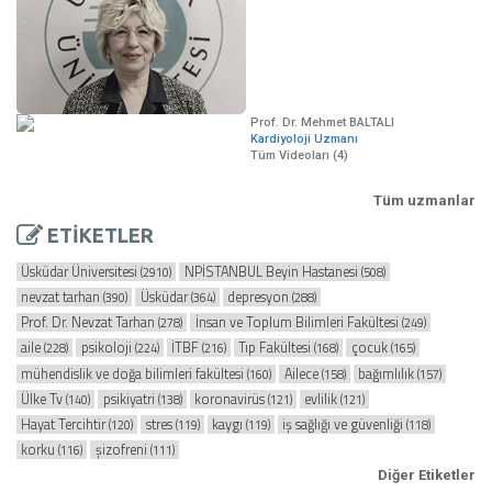
Prof. Dr. Mehmet BALTALI
Kardiyoloji Uzmanı
Tüm Videoları (4)
Tüm uzmanlar
ETİKETLER
Üsküdar Üniversitesi
NPİSTANBUL Beyin Hastanesi
(2910)
(508)
nevzat tarhan
Üsküdar
depresyon
(390)
(364)
(288)
Prof. Dr. Nevzat Tarhan
İnsan ve Toplum Bilimleri Fakültesi
(278)
(249)
aile
psikoloji
İTBF
Tıp Fakültesi
çocuk
(228)
(224)
(216)
(168)
(165)
mühendislik ve doğa bilimleri fakültesi
Ailece
bağımlılık
(160)
(158)
(157)
Ülke Tv
psikiyatri
koronavirüs
evlilik
(140)
(138)
(121)
(121)
Hayat Tercihtir
stres
kaygı
iş sağlığı ve güvenliği
(120)
(119)
(119)
(118)
korku
şizofreni
(116)
(111)
Diğer Etiketler