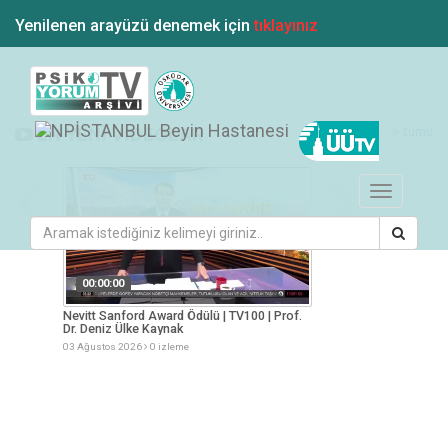
Yenilenen arayüzü denemek için
tıklayınız
tümü
EN YENİ VİDEOLAR
Toggle
navigation
00:00:00
00:00:00
esi
Nevitt Sanford Award Ödülü | TV100 | Prof.
Yaz Aylarında Besle
Dr. Deniz Ülke Kaynak
Müge Arslan
03 Ağustos 2026
0 izleme
03 Ağustos 2026
0 iz