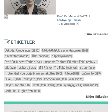
Prof. Dr. Mehmet BALTALI
Kardiyoloji Uzmanı
Tüm Videoları (4)
Tüm uzmanlar
ETİKETLER
Üsküdar Üniversitesi
NPİSTANBUL Beyin Hastanesi
(2910)
(508)
nevzat tarhan
Üsküdar
depresyon
(390)
(364)
(288)
Prof. Dr. Nevzat Tarhan
İnsan ve Toplum Bilimleri Fakültesi
(278)
(249)
aile
psikoloji
İTBF
Tıp Fakültesi
çocuk
(228)
(224)
(216)
(168)
(165)
mühendislik ve doğa bilimleri fakültesi
Ailece
bağımlılık
(160)
(158)
(157)
Ülke Tv
psikiyatri
koronavirüs
evlilik
(140)
(138)
(121)
(121)
Hayat Tercihtir
stres
kaygı
iş sağlığı ve güvenliği
(120)
(119)
(119)
(118)
korku
şizofreni
(116)
(111)
Diğer Etiketler