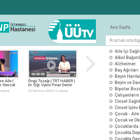
Ana Sayfa
tümü
KATEGO
Aile İçi Sağlı
Alkol Bağımlı
Alzheimer
Baş Ağrıları
00:00:00
00:00:00
Beyin Harit
ve Aile |
Övgü Tuzağı | TRT HABER |
Görünmeyen Tehlike
Beyin ve Dav
r. Nevzat
Dr. Öğr. Üyesi Pınar Demir
Kimyasal İçerikler | TV100 |
Bipolar Boz
Asma
Dr. Öğr. Üyesi Salih Tuncay
izleme
25 Temmuz 2026
0 izleme
25 Temmuz 2026
0 izleme
Çalışanların
Cinsel Sağlı
Cinsel İşlev
Çocuk - Aile 
Çocuk ve Ok
Çocuklarda 
Çocukta De
Çocukta Dav