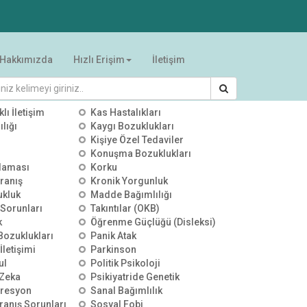
Hakkımızda
Hızlı Erişim
İletişim
RİLER
klı İletişim
Kas Hastalıkları
lığı
Kaygı Bozuklukları
Kişiye Özel Tedaviler
Konuşma Bozuklukları
00:00:00
00:00:00
00:00:00
alaması
Korku
YKS Sonuçları Sonrası
YKS Sonuçları Sonrası
YKS Terci
ranış
Kronik Yorgunluk
Tercih Stratejileri | TV100 |
Tercih Stratejileri | ÜLKE TV |
Meslek Se
ukluk
Madde Bağımlılığı
Uzman Psikolojik Danışman
Uzman Psikolojik Danışman
Zekâ Dest
25 Temmuz 2026
0 izleme
25 Temmuz 2026
0 izleme
25 Temmuz
Özgür Akoğlan
Özgür Akoğlan
Psikoloji
 Sorunları
Takıntılar (OKB)
Akoğlan
k
Öğrenme Güçlüğü (Disleksi)
 Bozuklukları
Panik Atak
İletişimi
Parkinson
ul
Politik Psikoloji
Zeka
Psikiyatride Genetik
presyon
Sanal Bağımlılık
ranış Sorunları
Sosyal Fobi