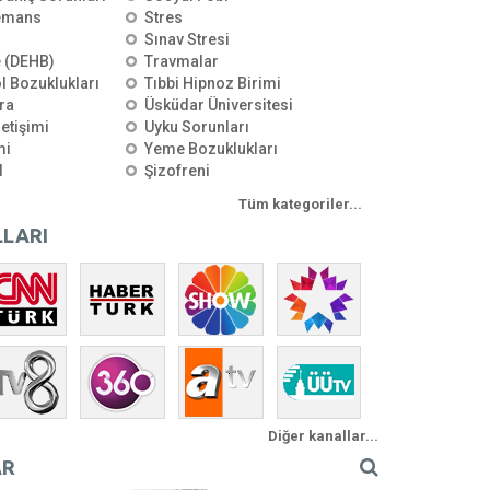
emans
Stres
Sınav Stresi
e (DEHB)
Travmalar
l Bozuklukları
Tıbbi Hipnoz Birimi
ra
Üsküdar Üniversitesi
letişimi
Uyku Sorunları
mi
Yeme Bozuklukları
l
Şizofreni
Tüm kategoriler...
LARI
Diğer kanallar...
AR