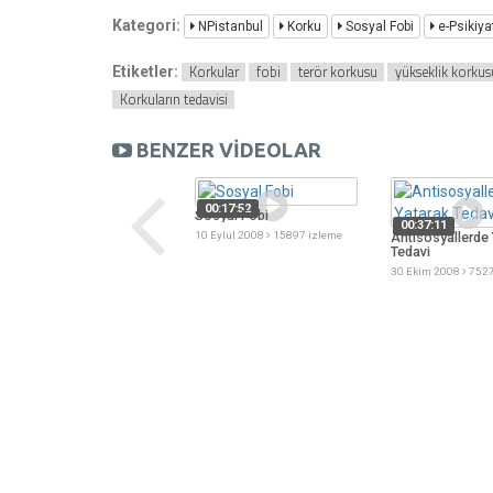
Kategori:
NPistanbul
Korku
Sosyal Fobi
e-Psikiyat
Korkular
fobi
terör korkusu
yükseklik korkus
Etiketler:
Korkuların tedavisi
BENZER VİDEOLAR
00:17:52
Sosyal Fobi
00:37:11
10 Eylül 2008
15897 izleme
Antisosyallerde 
Tedavi
00:44:27
30 Ekim 2008
7527
Çocuğunuz Okula Hazır
mı
08 Eylül 2014
1968 izleme