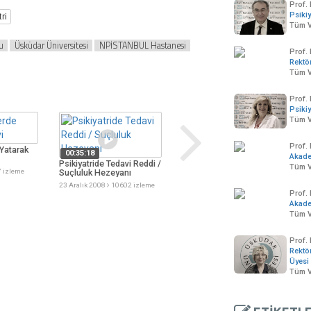
Prof. 
Psikiy
ri
Tüm V
u
Üsküdar Üniversitesi
NPİSTANBUL Hastanesi
Prof.
Rektö
Tüm V
Prof. 
Psikiy
Tüm V
00:22:06
Prof.
Yatarak
Yetişkinlerde korkular
T
00:35:18
Akad
K
Psikiyatride Tedavi Reddi /
02 Şubat 2009
12099 izleme
Tüm V
 izleme
Suçluluk Hezeyanı
0
23 Aralık 2008
10602 izleme
Prof.
Akad
Tüm V
Prof.
Rektö
Üyesi
Tüm V