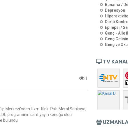
Bunama / D
Depresyon
Hiperaktivit
Dürtü Kontro
Epilepsi / Sa
Genç - Aile İ
Genç Gelişi
Genç ve Oku
TV KANAL
1
 Tıp Merkezi'nden Uzm. Klnk. Psk. Meral Sarıkaya,
U programının canlı yayın konuğu oldu.
de bulundu.
UZMANL