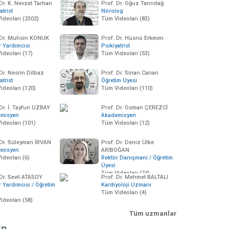
Dr. K. Nevzat Tarhan
Prof. Dr. Oğuz Tanrıdağ
atrist
Nörolog
ideoları (2302)
Tüm Videoları (83)
 Dr. Muhsin KONUK
Prof. Dr. Hüsnü Erkmen
r Yardımcısı
Psikiyatrist
ideoları (17)
Tüm Videoları (53)
Dr. Nesrin Dilbaz
Prof. Dr. Sinan Canan
atrist
Öğretim Üyesi
ideoları (120)
Tüm Videoları (110)
00:35:11
Korkular ve tedavi
00:07:12
00:40:44
 Dr. İ. Tayfun UZBAY
Prof. Dr. Osman ÇEREZCİ
rafik Fobisi - TVNET -
Sosyal fobi ve bedensel
18 Şubat 2009
10400
emisyen
Akademisyen
ısa ve Net
tepkiler
ideoları (101)
Tüm Videoları (12)
3 Şubat 2009
11615 izleme
05 Şubat 2009
17399 izleme
 Dr. Süleyman İRVAN
Prof. Dr. Deniz Ülke
emisyen
ARIBOĞAN
ideoları (6)
Rektör Danışmanı / Öğretim
Üyesi
Tüm Videoları (74)
 Dr. Sevil ATASOY
Prof. Dr. Mehmet BALTALI
r Yardımcısı / Öğretim
Kardiyoloji Uzmanı
Tüm Videoları (4)
ideoları (58)
Tüm uzmanlar