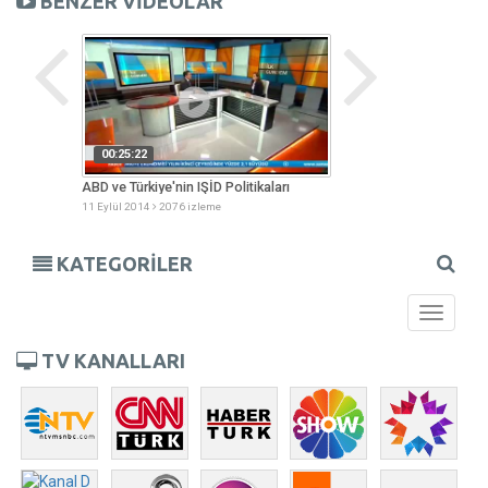
BENZER VİDEOLAR
00:25:22
00:44:27
enjan
ABD ve Türkiye'nin IŞİD Politikaları
Çocuğunuz Okula Ha
11 Eylül 2014
2076 izleme
08 Eylül 2014
1968 izl
KATEGORİLER
Toggle
navigati
TV KANALLARI