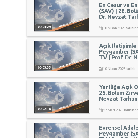
En Cesur ve En
(SAV) | 28. Böl
Dr. Nevzat Tar
00:04:29
10 Nisan 2025 tarihin
Açık İletişimle
Peygamber (SAV
TV | Prof. Dr.
00:03:35
10 Nisan 2025 tarihin
Yeniliğe Açık 
26. Bölüm Zirve
Nevzat Tarhan
00:02:16
27 Mart 2025 tarihind
Evrensel Adalet
Peygamber (SAV