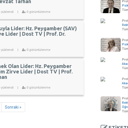
 Nevzat Tarhan
Prof
Psik
Tüm
e yüklendi
|
0 görüntülenme
Pro
Rek
ıyla Lider: Hz. Peygamber (SAV)
Tüm
ve Lider | Dost TV | Prof. Dr.
Prof
Psik
Tüm
e yüklendi
|
0 görüntülenme
Prof
Aka
rnek Olan Lider: Hz. Peygamber
Tüm
üm Zirve Lider | Dost TV | Prof.
han
Pro
Aka
e yüklendi
|
0 görüntülenme
Tüm 
Prof
Rekt
Sonraki »
Öğr
Tüm
ETİKET