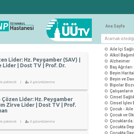
Ana Sayfa
KATEGO
Aile İçi Sağlı
Alkol Bağımlı
en Lider: Hz. Peygamber (SAV) |
Alzheimer
 Lider | Dost TV | Prof. Dr.
Baş Ağrıları
Beyin Harit
Beyin ve Dav
de yüklendi
|
0 görüntülenme
Bipolar Boz
Çalışanların
Cinsel Sağlı
p Çözen Lider: Hz. Peygamber
Cinsel İşlev
üm Zirve Lider | Dost TV | Prof.
Çocuk - Aile 
han
Çocuk ve Ok
Çocuklarda 
de yüklendi
|
0 görüntülenme
Çocukta De
Çocukta Dav