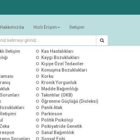
Hakkımızda
Hızlı Erişim
İletişim
RİLER
klı İletişim
Kas Hastalıkları
lığı
Kaygı Bozuklukları
Kişiye Özel Tedaviler
Konuşma Bozuklukları
alaması
Korku
ranış
Kronik Yorgunluk
ukluk
Madde Bağımlılığı
 Sorunları
Takıntılar (OKB)
k
Öğrenme Güçlüğü (Disleksi)
 Bozuklukları
Panik Atak
İletişimi
Parkinson
ul
Politik Psikoloji
Zeka
Psikiyatride Genetik
presyon
Sanal Bağımlılık
ranış Sorunları
Sosyal Fobi