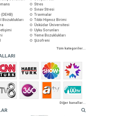
emans
Stres
Sınav Stresi
e (DEHB)
Travmalar
l Bozuklukları
Tıbbi Hipnoz Birimi
ra
Üsküdar Üniversitesi
letişimi
Uyku Sorunları
mi
Yeme Bozuklukları
l
Şizofreni
Tüm kategoriler...
ALLARI
Diğer kanallar...
LAR