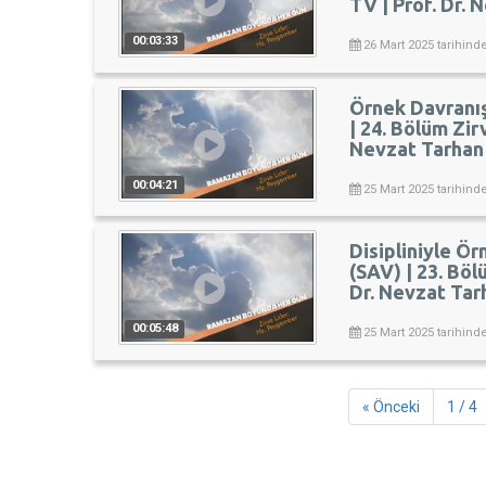
TV | Prof. Dr.
00:03:33
26 Mart 2025 tarihind
Örnek Davranış
| 24. Bölüm Zir
Nevzat Tarhan
00:04:21
25 Mart 2025 tarihind
Disipliniyle Ö
(SAV) | 23. Böl
Dr. Nevzat Tar
00:05:48
25 Mart 2025 tarihind
« Önceki
1 / 4