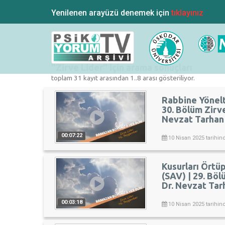
Yenilenen arayüzü denemek için
tıklayınız
"Zirve Lider" için arama sonuçları
toplam 31 kayıt arasından 1..8 arası gösteriliyor.
Rabbine Yönelt
30. Bölüm Zirve
Nevzat Tarhan
00:07:22
10 Nisan 2025 tarihin
Kusurları Örtü
(SAV) | 29. Böl
Dr. Nevzat Tar
00:03:18
10 Nisan 2025 tarihin