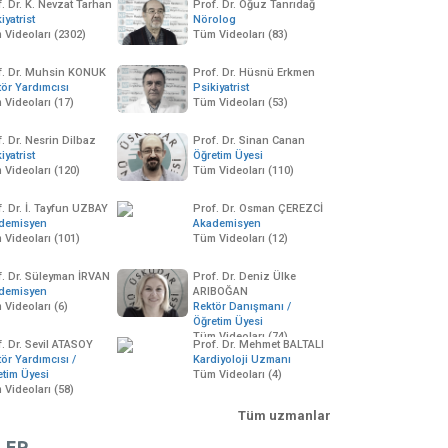
. Dr. K. Nevzat Tarhan
Prof. Dr. Oğuz Tanrıdağ
iyatrist
Nörolog
 Videoları (2302)
Tüm Videoları (83)
f. Dr. Muhsin KONUK
Prof. Dr. Hüsnü Erkmen
tör Yardımcısı
Psikiyatrist
 Videoları (17)
Tüm Videoları (53)
. Dr. Nesrin Dilbaz
Prof. Dr. Sinan Canan
iyatrist
Öğretim Üyesi
 Videoları (120)
Tüm Videoları (110)
. Dr. İ. Tayfun UZBAY
Prof. Dr. Osman ÇEREZCİ
demisyen
Akademisyen
 Videoları (101)
Tüm Videoları (12)
f. Dr. Süleyman İRVAN
Prof. Dr. Deniz Ülke
demisyen
ARIBOĞAN
Videoları (6)
Rektör Danışmanı /
Öğretim Üyesi
Tüm Videoları (74)
. Dr. Sevil ATASOY
Prof. Dr. Mehmet BALTALI
ör Yardımcısı /
Kardiyoloji Uzmanı
etim Üyesi
Tüm Videoları (4)
 Videoları (58)
Tüm uzmanlar
LER