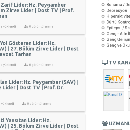
 Zarif Lider: Hz. Peygamber
Bunama / D
üm Zirve Lider | Dost TV | Prof.
Depresyon
han
Hiperaktivit
Dürtü Kontro
de yüklendi
|
0 görüntülenme
Epilepsi / Sa
Genç - Aile İ
Genç Gelişi
 Yol Gösteren Lider: Hz.
Genç ve Oku
) | 27. Bölüm Zirve Lider | Dost
 Nevzat Tarhan
TV KAN
de yüklendi
|
0 görüntülenme
Olan Lider: Hz. Peygamber (SAV) |
 Lider | Dost TV | Prof. Dr.
e yüklendi
|
0 görüntülenme
i Yansıtan Lider: Hz.
UZMAN
) | 25. Bölüm Zirve Lider | Dost