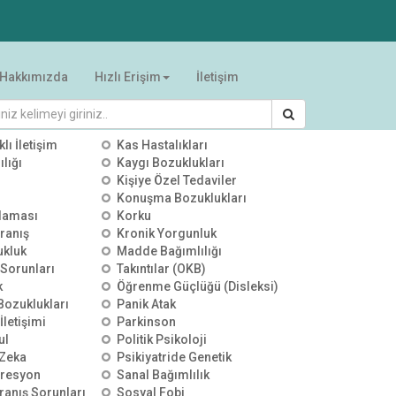
Hakkımızda
Hızlı Erişim
İletişim
RİLER
klı İletişim
Kas Hastalıkları
lığı
Kaygı Bozuklukları
Kişiye Özel Tedaviler
Konuşma Bozuklukları
00:00:00
00:00:00
00:00:00
alaması
Korku
YKS Sonuçları Sonrası
YKS Sonuçları Sonrası
YKS Terci
ranış
Kronik Yorgunluk
Tercih Stratejileri | TV100 |
Tercih Stratejileri | ÜLKE TV |
Meslek Se
ukluk
Madde Bağımlılığı
Uzman Psikolojik Danışman
Uzman Psikolojik Danışman
Zekâ Dest
25 Temmuz 2026
0 izleme
25 Temmuz 2026
0 izleme
25 Temmuz
Özgür Akoğlan
Özgür Akoğlan
Psikoloji
 Sorunları
Takıntılar (OKB)
Akoğlan
k
Öğrenme Güçlüğü (Disleksi)
 Bozuklukları
Panik Atak
İletişimi
Parkinson
ul
Politik Psikoloji
Zeka
Psikiyatride Genetik
presyon
Sanal Bağımlılık
ranış Sorunları
Sosyal Fobi