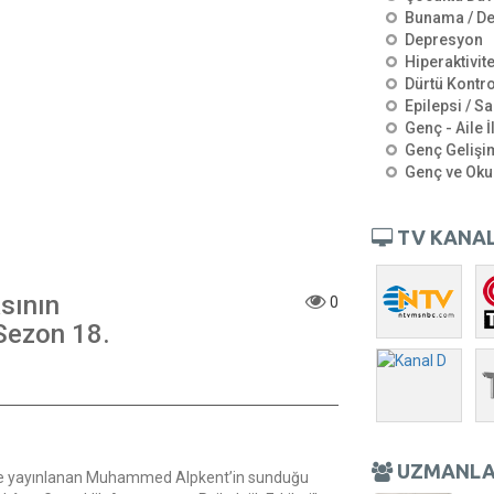
Bunama / D
Depresyon
Hiperaktivit
Dürtü Kontro
Epilepsi / Sa
Genç - Aile İ
Genç Gelişi
Genç ve Oku
TV KANAL
sının
0
 Sezon 18.
UZMANL
’de yayınlanan Muhammed Alpkent’in sunduğu