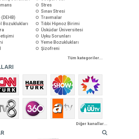
emans
Stres
Sınav Stresi
e (DEHB)
Travmalar
l Bozuklukları
Tıbbi Hipnoz Birimi
ra
Üsküdar Üniversitesi
letişimi
Uyku Sorunları
mi
Yeme Bozuklukları
l
Şizofreni
Tüm kategoriler...
LARI
Diğer kanallar...
AR