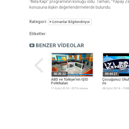
“Akla Kapı” programının konuğu oldu. Tarhan, “Yapay Zek
konusuna ilişkin değerlendirmelerde bulundu.
Kategori:
Uzmanlar Bilgilendiriyor
Etiketler:
BENZER VİDEOLAR
00:42:35
00:25:22
00:44:27
Üsküdar Üniversitesi ve Ek
ABD ve Türkiye'nin IŞİD
Çocuğunuz Okul
Kontenjan Avantajları
Politikaları
mı
15 Eylül 2014
4690 izleme
11 Eylül 2014
2076 izleme
08 Eylül 2014
1968