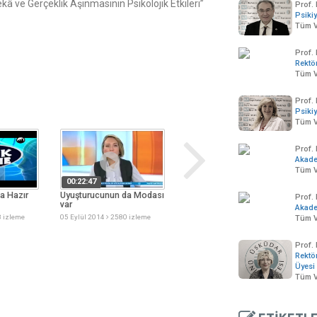
â ve Gerçeklik Aşınmasının Psikolojik Etkileri”
Prof. 
Psikiy
Tüm V
Prof.
Rektö
Tüm V
Prof. 
Psikiy
Tüm V
Prof.
Akad
Ü
Tüm V
Ü
00:22:47
00:07:51
1
a Hazır
Uyuşturucunun da Modası
Sentetik Uyuşturucu
Prof.
var
Biyolojik Silah mı
Akad
 izleme
05 Eylül 2014
2580 izleme
19 Ağustos 2014
3012 izleme
Tüm V
Prof.
Rektö
Üyesi
Tüm V