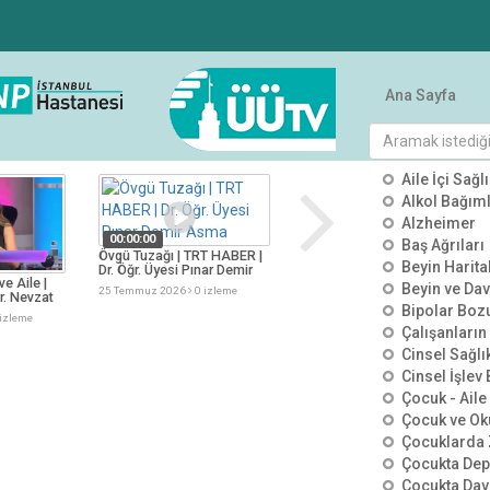
Ana Sayfa
tümü
KATEGO
Aile İçi Sağlı
Alkol Bağımlı
Alzheimer
00:00:00
Baş Ağrıları
Övgü Tuzağı | TRT HABER |
00:00:00
Beyin Harit
Dr. Öğr. Üyesi Pınar Demir
ve Aile |
Görünmeyen Tehlike
Asma
Beyin ve Dav
25 Temmuz 2026
0 izleme
r. Nevzat
Kimyasal İçerikler | TV100 |
Bipolar Boz
Dr. Öğr. Üyesi Salih Tuncay
izleme
25 Temmuz 2026
0 izleme
Çalışanların
Cinsel Sağlı
Cinsel İşlev
Çocuk - Aile 
Çocuk ve Ok
Çocuklarda 
Çocukta De
Çocukta Dav