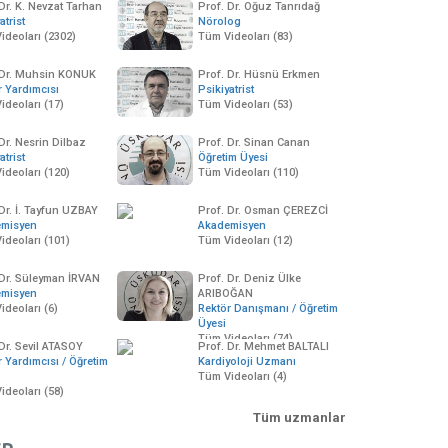
Dr. K. Nevzat Tarhan
Prof. Dr. Oğuz Tanrıdağ
atrist
Nörolog
ideoları (2302)
Tüm Videoları (83)
 Dr. Muhsin KONUK
Prof. Dr. Hüsnü Erkmen
r Yardımcısı
Psikiyatrist
ideoları (17)
Tüm Videoları (53)
Dr. Nesrin Dilbaz
Prof. Dr. Sinan Canan
atrist
Öğretim Üyesi
ideoları (120)
Tüm Videoları (110)
 Dr. İ. Tayfun UZBAY
Prof. Dr. Osman ÇEREZCİ
emisyen
Akademisyen
00:46:39
00:00:00
00:46:54
vey Anne, Üvey Baba,
Tüketim Alışkanlığı ve Ruh
Çocukta Yıkıcı D
ideoları (101)
Tüm Videoları (12)
vey Kardeş
Sağlığı
Bozukluğu
3 Mart 2006
10772 izleme
14 Mart 2006
332 izleme
15 Mart 2006
9318 i
 Dr. Süleyman İRVAN
Prof. Dr. Deniz Ülke
emisyen
ARIBOĞAN
ideoları (6)
Rektör Danışmanı / Öğretim
Üyesi
Tüm Videoları (74)
 Dr. Sevil ATASOY
Prof. Dr. Mehmet BALTALI
r Yardımcısı / Öğretim
Kardiyoloji Uzmanı
Tüm Videoları (4)
ideoları (58)
Tüm uzmanlar