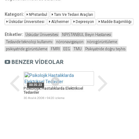
Kategori:
NPistanbul
Tanı Ve Tedavi Araçları
Üsküdar Üniversitesi
Alzheimer
Depresyon
Madde Bağımlılığı
Üsküdar Üniversitesi
NPİSTANBUL Beyin Hastanesi
Etiketler:
Tedavide teknoloji kullanımı
nöronavigasyon
nörogörüntüleme
psikiyatride görüntüleme
FMRI
EEG
TMU
Psikiyatride doğru teşhis
BENZER VİDEOLAR
00:35:23
Psikolojik Hastalıklarda Elektriksel
Tedaviler
30 Aralık 2008
9420 izleme
00:49:32
NPiSTANBUL Hastane
22 Ocak 2009
9590 izl