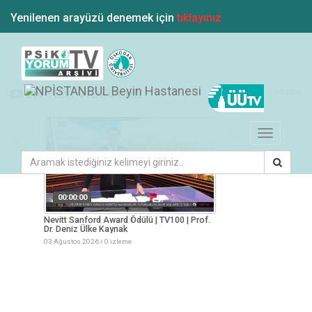
Yenilenen arayüzü denemek için
tıklayınız
tümü
EN YENİ VİDEOLAR
Toggle
navigation
00:00:00
00:00:00
esi
Nevitt Sanford Award Ödülü | TV100 | Prof.
Yaz Aylarında Besle
Dr. Deniz Ülke Kaynak
Müge Arslan
03 Ağustos 2026
0 izleme
03 Ağustos 2026
0 iz