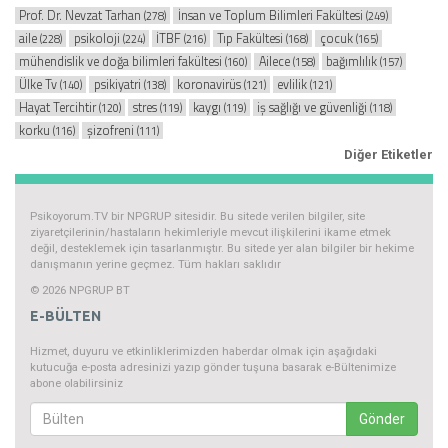
Prof. Dr. Nevzat Tarhan
İnsan ve Toplum Bilimleri Fakültesi
(278)
(249)
aile
psikoloji
İTBF
Tıp Fakültesi
çocuk
(228)
(224)
(216)
(168)
(165)
mühendislik ve doğa bilimleri fakültesi
Ailece
bağımlılık
(160)
(158)
(157)
Ülke Tv
psikiyatri
koronavirüs
evlilik
(140)
(138)
(121)
(121)
Hayat Tercihtir
stres
kaygı
iş sağlığı ve güvenliği
(120)
(119)
(119)
(118)
korku
şizofreni
(116)
(111)
Diğer Etiketler
Psikoyorum.TV bir NPGRUP sitesidir. Bu sitede verilen bilgiler, site
ziyaretçilerinin/hastaların hekimleriyle mevcut ilişkilerini ikame etmek
değil, desteklemek için tasarlanmıştır. Bu sitede yer alan bilgiler bir hekime
danışmanın yerine geçmez. Tüm hakları saklıdır
© 2026 NPGRUP BT
E-BÜLTEN
Hizmet, duyuru ve etkinliklerimizden haberdar olmak için aşağıdaki
kutucuğa e-posta adresinizi yazıp gönder tuşuna basarak e-Bültenimize
abone olabilirsiniz
Gönder