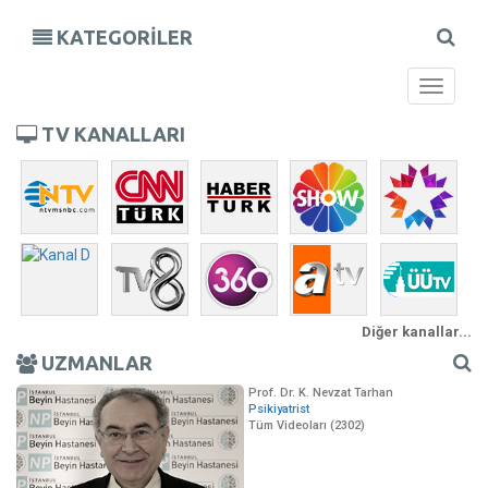
KATEGORİLER
Toggle
navigati
TV KANALLARI
Diğer kanallar...
UZMANLAR
Prof. Dr. K. Nevzat Tarhan
Psikiyatrist
Tüm Videoları (2302)