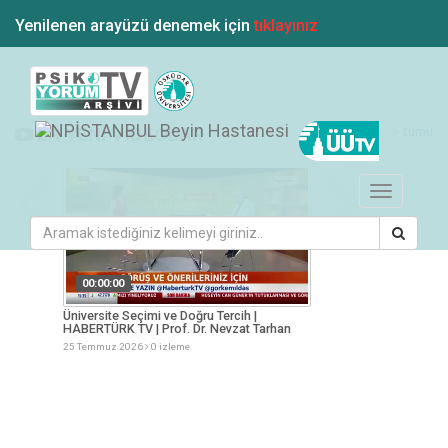
Yenilenen arayüzü denemek için
tıklayınız
tümü
EN YENİ VİDEOLAR
Toggle
navigation
00:00:00
00:00:00
KOTÜRK
Üniversite Seçimi ve Doğru Tercih |
Gençlik Tercihler ve
HABERTÜRK TV | Prof. Dr. Nevzat Tarhan
Nevzat Tarhan
25 Temmuz 2026
0 izleme
25 Temmuz 2026
0 iz