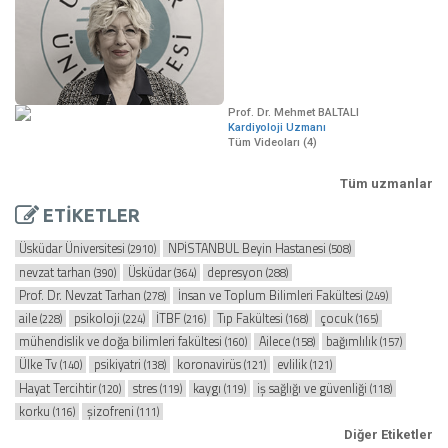
Prof. Dr. Mehmet BALTALI
Kardiyoloji Uzmanı
Tüm Videoları (4)
Tüm uzmanlar
ETİKETLER
Üsküdar Üniversitesi
NPİSTANBUL Beyin Hastanesi
(2910)
(508)
nevzat tarhan
Üsküdar
depresyon
(390)
(364)
(288)
Prof. Dr. Nevzat Tarhan
İnsan ve Toplum Bilimleri Fakültesi
(278)
(249)
aile
psikoloji
İTBF
Tıp Fakültesi
çocuk
(228)
(224)
(216)
(168)
(165)
mühendislik ve doğa bilimleri fakültesi
Ailece
bağımlılık
(160)
(158)
(157)
Ülke Tv
psikiyatri
koronavirüs
evlilik
(140)
(138)
(121)
(121)
Hayat Tercihtir
stres
kaygı
iş sağlığı ve güvenliği
(120)
(119)
(119)
(118)
korku
şizofreni
(116)
(111)
Diğer Etiketler