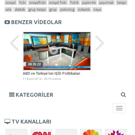
sosyal
fobi
sosyalfobi
sosyal fobi
fobik
şaşkınlık
şaşırmak
terapi
aile
destek
grup terapi
grup
psikolog
özkarslı
neşe
BENZER VİDEOLAR
00:25:22
00:44:27
enjan
ABD ve Türkiye'nin IŞİD Politikaları
Çocuğunuz Okula Ha
11 Eylül 2014
2076 izleme
08 Eylül 2014
1968 izl
KATEGORİLER
Toggle
navigati
TV KANALLARI