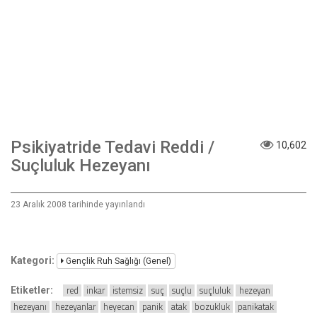
Psikiyatride Tedavi Reddi /
10,602
Suçluluk Hezeyanı
23 Aralık 2008 tarihinde yayınlandı
Kategori:
Gençlik Ruh Sağlığı (Genel)
red
inkar
istemsiz
suç
suçlu
suçluluk
hezeyan
Etiketler:
hezeyanı
hezeyanlar
heyecan
panik
atak
bozukluk
panikatak