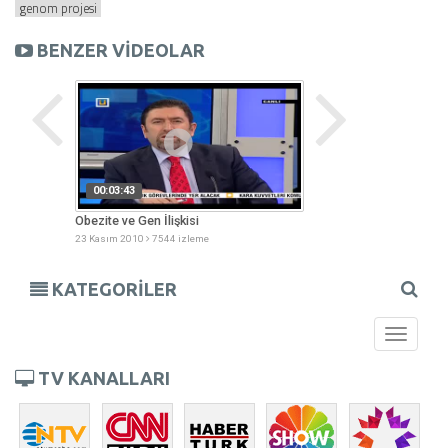
genom projesi
BENZER VİDEOLAR
00:03:43
00:00:00
i?
Obezite ve Gen İlişkisi
Psikiyatride İlaç Gen
23 Kasım 2010
7544 izleme
14 Şubat 2011
9555 iz
KATEGORİLER
Toggle
navigati
TV KANALLARI