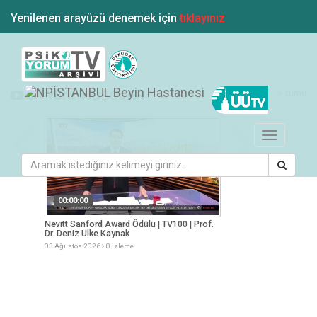
Yenilenen arayüzü denemek için
tıklayınız
tümü
EN YENİ VİDEOLAR
Toggle
navigation
00:00:00
00:00:00
esi
Nevitt Sanford Award Ödülü | TV100 | Prof.
Yaz Aylarında Besle
Dr. Deniz Ülke Kaynak
Müge Arslan
03 Ağustos 2026
0 izleme
03 Ağustos 2026
0 iz