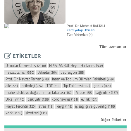
Prof. Dr. Mehmet BALTALI
Kardiyoloji Uzmanı
Tüm Videoları (4)
Tüm uzmanlar
ETİKETLER
Üsküdar Üniversitesi
NPİSTANBUL Beyin Hastanesi
(2910)
(508)
nevzat tarhan
Üsküdar
depresyon
(390)
(364)
(288)
Prof. Dr. Nevzat Tarhan
İnsan ve Toplum Bilimleri Fakültesi
(278)
(249)
aile
psikoloji
İTBF
Tıp Fakültesi
çocuk
(228)
(224)
(216)
(168)
(165)
mühendislik ve doğa bilimleri fakültesi
Ailece
bağımlılık
(160)
(158)
(157)
Ülke Tv
psikiyatri
koronavirüs
evlilik
(140)
(138)
(121)
(121)
Hayat Tercihtir
stres
kaygı
iş sağlığı ve güvenliği
(120)
(119)
(119)
(118)
korku
şizofreni
(116)
(111)
Diğer Etiketler