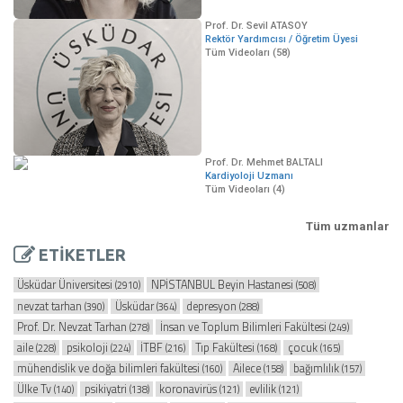
Prof. Dr. Sevil ATASOY
Rektör Yardımcısı / Öğretim Üyesi
Tüm Videoları (58)
Prof. Dr. Mehmet BALTALI
Kardiyoloji Uzmanı
Tüm Videoları (4)
Tüm uzmanlar
ETİKETLER
Üsküdar Üniversitesi
NPİSTANBUL Beyin Hastanesi
(2910)
(508)
nevzat tarhan
Üsküdar
depresyon
(390)
(364)
(288)
Prof. Dr. Nevzat Tarhan
İnsan ve Toplum Bilimleri Fakültesi
(278)
(249)
aile
psikoloji
İTBF
Tıp Fakültesi
çocuk
(228)
(224)
(216)
(168)
(165)
mühendislik ve doğa bilimleri fakültesi
Ailece
bağımlılık
(160)
(158)
(157)
Ülke Tv
psikiyatri
koronavirüs
evlilik
(140)
(138)
(121)
(121)