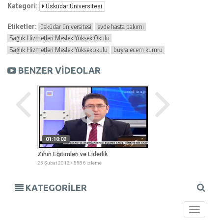
Kategori:
Üsküdar Üniversitesi
üsküdar üniversitesi
evde hasta bakımı
Etiketler:
Sağlık Hizmetleri Meslek Yüksek Okulu
Sağlık Hizmetleri Meslek Yüksekokulu
büşra ecem kumru
BENZER VİDEOLAR
01:10:02
00:01:00
Zihin Eğitimleri ve Liderlik
Üsküdar Üniversites
Eğitimi Protokolü
25 Şubat 2012
5586 izleme
14 Nisan 2012
5981 iz
KATEGORİLER
Toggle