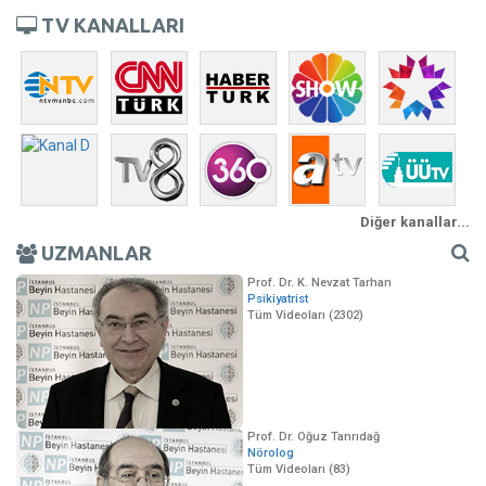
navigati
TV KANALLARI
Diğer kanallar...
UZMANLAR
Prof. Dr. K. Nevzat Tarhan
Psikiyatrist
Tüm Videoları (2302)
Prof. Dr. Oğuz Tanrıdağ
Nörolog
Tüm Videoları (83)