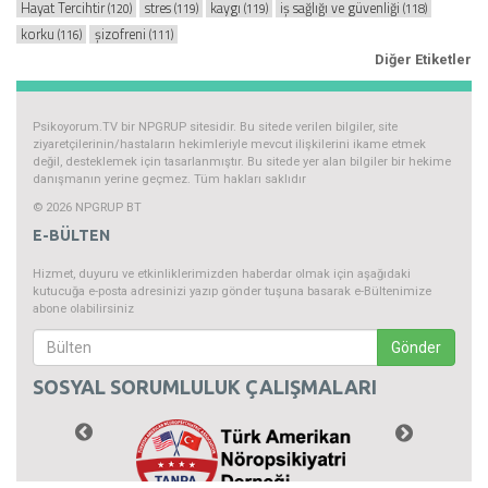
Hayat Tercihtir
stres
kaygı
iş sağlığı ve güvenliği
(120)
(119)
(119)
(118)
korku
şizofreni
(116)
(111)
Diğer Etiketler
Psikoyorum.TV bir NPGRUP sitesidir. Bu sitede verilen bilgiler, site
ziyaretçilerinin/hastaların hekimleriyle mevcut ilişkilerini ikame etmek
değil, desteklemek için tasarlanmıştır. Bu sitede yer alan bilgiler bir hekime
danışmanın yerine geçmez. Tüm hakları saklıdır
© 2026 NPGRUP BT
E-BÜLTEN
Hizmet, duyuru ve etkinliklerimizden haberdar olmak için aşağıdaki
kutucuğa e-posta adresinizi yazıp gönder tuşuna basarak e-Bültenimize
abone olabilirsiniz
Gönder
SOSYAL SORUMLULUK ÇALIŞMALARI