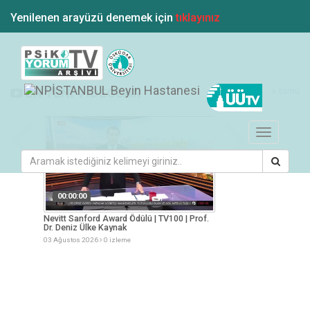
Yenilenen arayüzü denemek için
tıklayınız
tümü
EN YENİ VİDEOLAR
Toggle
navigation
00:00:00
00:00:00
esi
Nevitt Sanford Award Ödülü | TV100 | Prof.
Yaz Aylarında Besle
Dr. Deniz Ülke Kaynak
Müge Arslan
03 Ağustos 2026
0 izleme
03 Ağustos 2026
0 iz