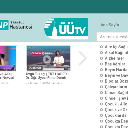
Ana Sayfa
tümü
KATEGO
Aile İçi Sağlı
Alkol Bağımlı
Alzheimer
Baş Ağrıları
00:00:00
00:00:00
Beyin Harit
ve Aile |
Övgü Tuzağı | TRT HABER |
Görünmeyen Tehlike
Beyin ve Dav
r. Nevzat
Dr. Öğr. Üyesi Pınar Demir
Kimyasal İçerikler | TV100 |
Bipolar Boz
Asma
Dr. Öğr. Üyesi Salih Tuncay
izleme
25 Temmuz 2026
0 izleme
25 Temmuz 2026
0 izleme
Çalışanların
Cinsel Sağlı
Cinsel İşlev
Çocuk - Aile 
Çocuk ve Ok
Çocuklarda 
Çocukta De
Çocukta Dav