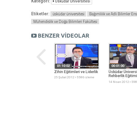
Kategori:
Üsküdar Üniversitesi
üsküdar üniversitesi
Bağımlılık ve Adli Bilimler Ens
Etiketler:
Mühendislik ve Doğa Bilimleri Fakültesi
BENZER VİDEOLAR
00:03:55
01:10:02
00:01:00
Tarhan'a kongre elçisi
Zihin Eğitimleri ve Liderlik
Üsküdar Üniversi
ödülü
Rehberlik Eğitimi
25 Şubat 2012
5586 izleme
Protokolü
22 Aralık 2011
5146 izleme
14 Nisan 2012
598