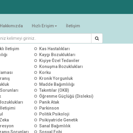
Hakkımızda
Hızlı Erişim
İletişim
RİLER
klı İletişim
Kas Hastalıkları
lığı
Kaygı Bozuklukları
Kişiye Özel Tedaviler
Konuşma Bozuklukları
00:00:00
00:00:00
00:00:00
alaması
Korku
YKS Sonuçları Sonrası
YKS Sonuçları Sonrası
YKS Terci
ranış
Kronik Yorgunluk
Tercih Stratejileri | TV100 |
Tercih Stratejileri | ÜLKE TV |
Meslek Se
ukluk
Madde Bağımlılığı
Uzman Psikolojik Danışman
Uzman Psikolojik Danışman
Zekâ Dest
25 Temmuz 2026
0 izleme
25 Temmuz 2026
0 izleme
25 Temmuz
Özgür Akoğlan
Özgür Akoğlan
Psikoloji
 Sorunları
Takıntılar (OKB)
Akoğlan
k
Öğrenme Güçlüğü (Disleksi)
 Bozuklukları
Panik Atak
İletişimi
Parkinson
ul
Politik Psikoloji
Zeka
Psikiyatride Genetik
presyon
Sanal Bağımlılık
ranış Sorunları
Sosyal Fobi