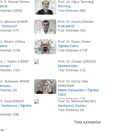
Dr. K. Nevzat Tarhan
Prof. Dr. Oğuz Tanrıdağ
atrist
Nörolog
ideoları (2302)
Tüm Videoları (83)
 Dr. Muhsin KONUK
Prof. Dr. Hüsnü Erkmen
r Yardımcısı
Psikiyatrist
ideoları (17)
Tüm Videoları (53)
Dr. Nesrin Dilbaz
Prof. Dr. Sinan Canan
atrist
Öğretim Üyesi
ideoları (120)
Tüm Videoları (110)
 Dr. İ. Tayfun UZBAY
Prof. Dr. Osman ÇEREZCİ
00:10:19
01:11:11
00:17:01
emisyen
Akademisyen
sküdar Üniversitesi'nden
Geleceği kurmak vizyon
Üsküdar Üniversit
ideoları (101)
Tüm Videoları (12)
ehberlik Eğitimi
oluşturmak
Gürsoyla Başarıy
rotokolü
09 Haziran 2012
9985 izleme
13 Haziran 2012
622
6 Nisan 2012
11126 izleme
 Dr. Süleyman İRVAN
Prof. Dr. Deniz Ülke
emisyen
ARIBOĞAN
ideoları (6)
Rektör Danışmanı / Öğretim
Üyesi
Tüm Videoları (74)
 Dr. Sevil ATASOY
Prof. Dr. Mehmet BALTALI
r Yardımcısı / Öğretim
Kardiyoloji Uzmanı
Tüm Videoları (4)
ideoları (58)
Tüm uzmanlar