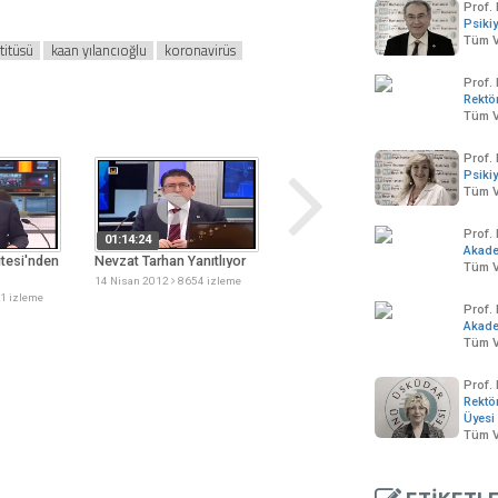
Prof. 
Psikiy
Tüm V
titüsü
kaan yılancıoğlu
koronavirüs
Prof.
Rektö
Tüm V
Prof. 
Psikiy
Tüm V
Prof.
01:14:24
00:00:47
Akad
tesi'nden
Nevzat Tarhan Yanıtlıyor
Üsküdar Üniversitesi'nden
Ü
Tüm V
Rehberlik Eğitimi
R
14 Nisan 2012
8654 izleme
Protokolü
P
1 izleme
16 Nisan 2012
5842 izleme
1
Prof.
Akad
Tüm V
Prof.
Rektö
Üyesi
Tüm V