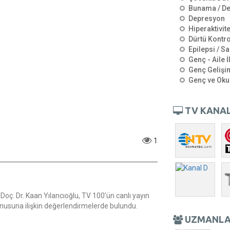
Bunama / D
Depresyon
Hiperaktivit
Dürtü Kontro
Epilepsi / Sa
Genç - Aile İ
Genç Gelişi
Genç ve Oku
TV KANAL
1
Doç. Dr. Kaan Yılancıoğlu, TV 100’ün canlı yayın
onusuna ilişkin değerlendirmelerde bulundu.
UZMANL