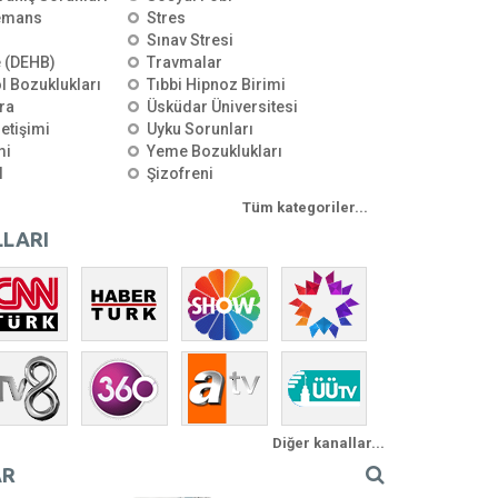
emans
Stres
Sınav Stresi
e (DEHB)
Travmalar
l Bozuklukları
Tıbbi Hipnoz Birimi
ra
Üsküdar Üniversitesi
letişimi
Uyku Sorunları
mi
Yeme Bozuklukları
l
Şizofreni
Tüm kategoriler...
LARI
Diğer kanallar...
AR