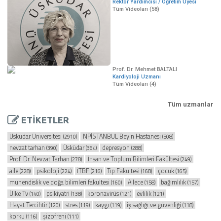
Rektör Yardımcısı / Öğretim Üyesi
Tüm Videoları (58)
Prof. Dr. Mehmet BALTALI
Kardiyoloji Uzmanı
Tüm Videoları (4)
Tüm uzmanlar
ETİKETLER
Üsküdar Üniversitesi
NPİSTANBUL Beyin Hastanesi
(2910)
(508)
nevzat tarhan
Üsküdar
depresyon
(390)
(364)
(288)
Prof. Dr. Nevzat Tarhan
İnsan ve Toplum Bilimleri Fakültesi
(278)
(249)
aile
psikoloji
İTBF
Tıp Fakültesi
çocuk
(228)
(224)
(216)
(168)
(165)
mühendislik ve doğa bilimleri fakültesi
Ailece
bağımlılık
(160)
(158)
(157)
Ülke Tv
psikiyatri
koronavirüs
evlilik
(140)
(138)
(121)
(121)
Hayat Tercihtir
stres
kaygı
iş sağlığı ve güvenliği
(120)
(119)
(119)
(118)
korku
şizofreni
(116)
(111)