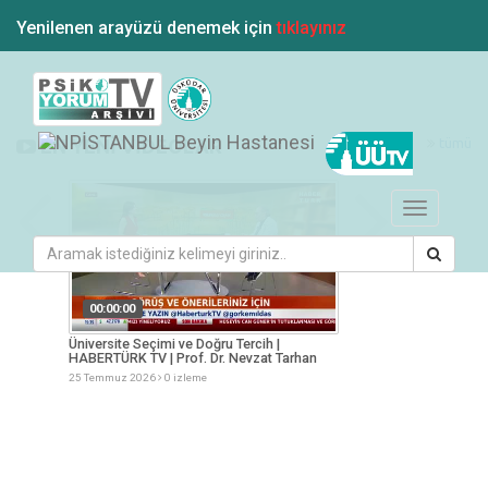
Yenilenen arayüzü denemek için
tıklayınız
tümü
EN YENİ VİDEOLAR
Toggle
navigation
00:00:00
00:00:00
KOTÜRK
Üniversite Seçimi ve Doğru Tercih |
Gençlik Tercihler ve
HABERTÜRK TV | Prof. Dr. Nevzat Tarhan
Nevzat Tarhan
25 Temmuz 2026
0 izleme
25 Temmuz 2026
0 iz