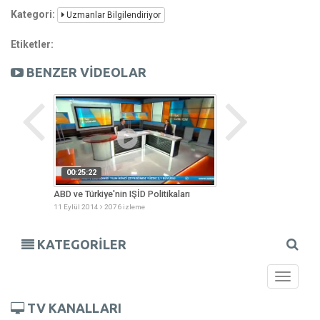
Kategori:
Uzmanlar Bilgilendiriyor
Etiketler:
BENZER VİDEOLAR
00:25:22
00:44:27
enjan
ABD ve Türkiye'nin IŞİD Politikaları
Çocuğunuz Okula Ha
11 Eylül 2014
2076 izleme
08 Eylül 2014
1968 izl
KATEGORİLER
Toggle
navigati
TV KANALLARI