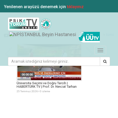
Yenilenen arayüzü denemek için
tıklayınız
tümü
EN YENİ VİDEOLAR
Toggle
navigation
00:00:00
00:00:00
KOTÜRK
Üniversite Seçimi ve Doğru Tercih |
Gençlik Tercihler ve
HABERTÜRK TV | Prof. Dr. Nevzat Tarhan
Nevzat Tarhan
25 Temmuz 2026
0 izleme
25 Temmuz 2026
0 iz