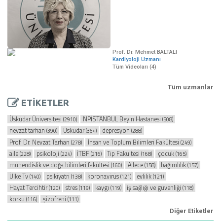
Prof. Dr. Mehmet BALTALI
Kardiyoloji Uzmanı
Tüm Videoları (4)
Tüm uzmanlar
ETİKETLER
Üsküdar Üniversitesi
NPİSTANBUL Beyin Hastanesi
(2910)
(508)
nevzat tarhan
Üsküdar
depresyon
(390)
(364)
(288)
Prof. Dr. Nevzat Tarhan
İnsan ve Toplum Bilimleri Fakültesi
(278)
(249)
aile
psikoloji
İTBF
Tıp Fakültesi
çocuk
(228)
(224)
(216)
(168)
(165)
mühendislik ve doğa bilimleri fakültesi
Ailece
bağımlılık
(160)
(158)
(157)
Ülke Tv
psikiyatri
koronavirüs
evlilik
(140)
(138)
(121)
(121)
Hayat Tercihtir
stres
kaygı
iş sağlığı ve güvenliği
(120)
(119)
(119)
(118)
korku
şizofreni
(116)
(111)
Diğer Etiketler