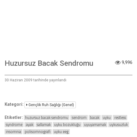
Huzursuz Bacak Sendromu
9,996
30 Haziran 2009 tarihinde yayınlandı
Kategori:
Gençlik Ruh Sağlığı (Genel)
huzursuz bacak sendromu
sendrom
bacak
uyku
restless
Etiketler:
syndrome
ayak
sallamak
uyku bozukluğu
uyuyamamak
uykusuzluk
insomnia
polisomnografi
uyku eeg