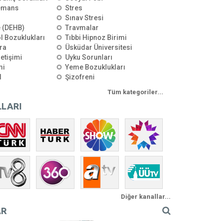
emans
Stres
Sınav Stresi
e (DEHB)
Travmalar
l Bozuklukları
Tıbbi Hipnoz Birimi
ra
Üsküdar Üniversitesi
letişimi
Uyku Sorunları
mi
Yeme Bozuklukları
l
Şizofreni
Tüm kategoriler...
LARI
Diğer kanallar...
AR