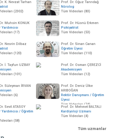
Dr. K. Nevzat Tarhan
Prof. Dr. Oğuz Tanrıdağ
atrist
Nörolog
ideoları (2302)
Tüm Videoları (83)
 Dr. Muhsin KONUK
Prof. Dr. Hüsnü Erkmen
r Yardımcısı
Psikiyatrist
ideoları (17)
Tüm Videoları (53)
Dr. Nesrin Dilbaz
Prof. Dr. Sinan Canan
atrist
Öğretim Üyesi
ideoları (120)
Tüm Videoları (110)
 Dr. İ. Tayfun UZBAY
Prof. Dr. Osman ÇEREZCİ
emisyen
Akademisyen
ideoları (101)
Tüm Videoları (12)
 Dr. Süleyman İRVAN
Prof. Dr. Deniz Ülke
emisyen
ARIBOĞAN
ideoları (6)
Rektör Danışmanı / Öğretim
Üyesi
Tüm Videoları (74)
00:10:19
01:11:11
00:17:01
 Dr. Sevil ATASOY
Prof. Dr. Mehmet BALTALI
sküdar Üniversitesi'nden
Geleceği kurmak vizyon
Üsküdar Üniversit
r Yardımcısı / Öğretim
Kardiyoloji Uzmanı
ehberlik Eğitimi
oluşturmak
Gürsoyla Başarıy
Tüm Videoları (4)
rotokolü
ideoları (58)
09 Haziran 2012
9985 izleme
13 Haziran 2012
622
6 Nisan 2012
11126 izleme
Tüm uzmanlar