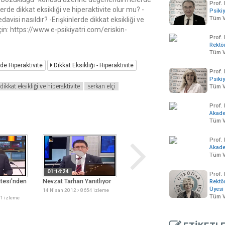
Prof. 
lerde dikkat eksikliği ve hiperaktivite olur mu? -
Psikiy
Tüm V
davisi nasıldır? -Erişkinlerde dikkat eksikliği ve
 için: https://www.e-psikiyatri.com/eriskin-
Prof.
Rektö
Tüm V
rde Hiperaktivite
Dikkat Eksikliği - Hiperaktivite
Prof. 
Psikiy
dikkat eksikliği ve hiperaktivite
serkan elçi
Tüm V
Prof.
Akad
Tüm V
Prof.
Akad
Tüm V
01:14:24
00:00:47
Prof.
tesi'nden
Nevzat Tarhan Yanıtlıyor
Üsküdar Üniversitesi'nden
Ü
Rektö
Rehberlik Eğitimi
R
Üyesi
14 Nisan 2012
8654 izleme
Protokolü
P
Tüm V
1 izleme
16 Nisan 2012
5842 izleme
1