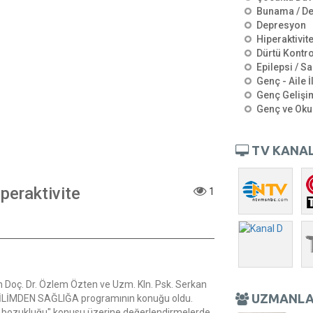
Bunama / D
Depresyon
Hiperaktivit
Dürtü Kontro
Epilepsi / Sa
Genç - Aile İ
Genç Gelişi
Genç ve Oku
TV KANAL
iperaktivite
1
Doç. Dr. Özlem Özten ve Uzm. Kln. Psk. Serkan
UZMANL
 BİLİMDEN SAĞLIĞA programının konuğu oldu.
ite bozukluğu" konusu üzerine değerlendirmelerde