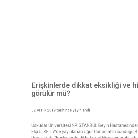
Erişkinlerde dikkat eksikliği ve h
görülür mü?
02 Aralık 2019 tarihinde yayınlandı
Üsküdar Üniversitesi NPİSTANBUL Beyin Hastanesinden 
Elçi ÜLKE TV'de yayınlanan Uğur Canbolat'ın sunduğu
Programda "Erişkinlerde dikkat eksikliği ve hiperaktiv