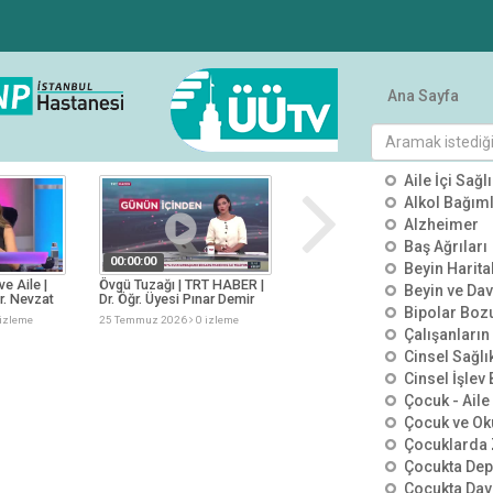
Ana Sayfa
tümü
KATEGO
Aile İçi Sağlı
Alkol Bağımlı
Alzheimer
Baş Ağrıları
00:00:00
00:00:00
Beyin Harit
ve Aile |
Övgü Tuzağı | TRT HABER |
Görünmeyen Tehlike
Beyin ve Dav
r. Nevzat
Dr. Öğr. Üyesi Pınar Demir
Kimyasal İçerikler | TV100 |
Bipolar Boz
Asma
Dr. Öğr. Üyesi Salih Tuncay
izleme
25 Temmuz 2026
0 izleme
25 Temmuz 2026
0 izleme
Çalışanların
Cinsel Sağlı
Cinsel İşlev
Çocuk - Aile 
Çocuk ve Ok
Çocuklarda 
Çocukta De
Çocukta Dav