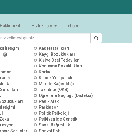
Hakkımızda
Hızlı Erişim
İletişim
RİLER
klı İletişim
Kas Hastalıkları
lığı
Kaygı Bozuklukları
Kişiye Özel Tedaviler
Konuşma Bozuklukları
00:00:00
00:00:00
00:00:00
alaması
Korku
YKS Sonuçları Sonrası
YKS Sonuçları Sonrası
YKS Terci
ranış
Kronik Yorgunluk
Tercih Stratejileri | TV100 |
Tercih Stratejileri | ÜLKE TV |
Meslek Se
ukluk
Madde Bağımlılığı
Uzman Psikolojik Danışman
Uzman Psikolojik Danışman
Zekâ Dest
25 Temmuz 2026
0 izleme
25 Temmuz 2026
0 izleme
25 Temmuz
Özgür Akoğlan
Özgür Akoğlan
Psikoloji
 Sorunları
Takıntılar (OKB)
Akoğlan
k
Öğrenme Güçlüğü (Disleksi)
 Bozuklukları
Panik Atak
İletişimi
Parkinson
ul
Politik Psikoloji
Zeka
Psikiyatride Genetik
presyon
Sanal Bağımlılık
ranış Sorunları
Sosyal Fobi