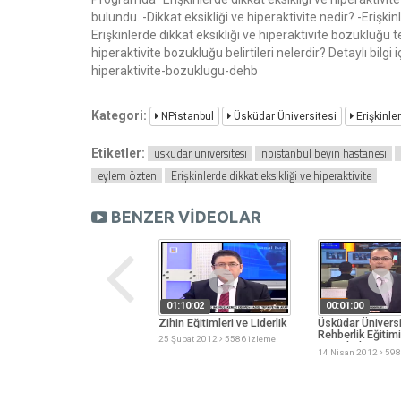
bulundu. -Dikkat eksikliği ve hiperaktivite nedir? -Erişkin
Erişkinlerde dikkat eksikliği ve hiperaktivite bozukluğu te
hiperaktivite bozukluğu belirtileri nelerdir? Detaylı bilgi
hiperaktivite-bozuklugu-dehb
Kategori:
NPistanbul
Üsküdar Üniversitesi
Erişkinle
üsküdar üniversitesi
npistanbul beyin hastanesi
Etiketler:
eylem özten
Erişkinlerde dikkat eksikliği ve hiperaktivite
BENZER VİDEOLAR
00:03:55
01:10:02
00:01:00
Tarhan'a kongre elçisi
Zihin Eğitimleri ve Liderlik
Üsküdar Üniversi
ödülü
Rehberlik Eğitimi
25 Şubat 2012
5586 izleme
Protokolü
22 Aralık 2011
5146 izleme
14 Nisan 2012
598