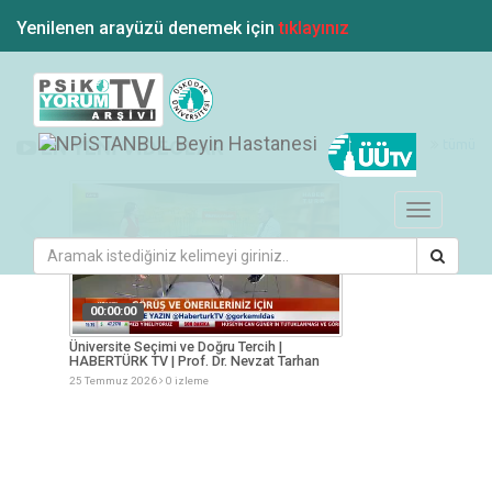
Yenilenen arayüzü denemek için
tıklayınız
tümü
EN YENİ VİDEOLAR
Toggle
navigation
00:00:00
00:00:00
KOTÜRK
Üniversite Seçimi ve Doğru Tercih |
Gençlik Tercihler ve
HABERTÜRK TV | Prof. Dr. Nevzat Tarhan
Nevzat Tarhan
25 Temmuz 2026
0 izleme
25 Temmuz 2026
0 i