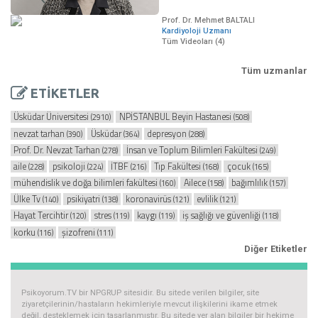
Prof. Dr. Mehmet BALTALI
Kardiyoloji Uzmanı
Tüm Videoları (4)
Tüm uzmanlar
ETİKETLER
Üsküdar Üniversitesi
NPİSTANBUL Beyin Hastanesi
(2910)
(508)
nevzat tarhan
Üsküdar
depresyon
(390)
(364)
(288)
Prof. Dr. Nevzat Tarhan
İnsan ve Toplum Bilimleri Fakültesi
(278)
(249)
aile
psikoloji
İTBF
Tıp Fakültesi
çocuk
(228)
(224)
(216)
(168)
(165)
mühendislik ve doğa bilimleri fakültesi
Ailece
bağımlılık
(160)
(158)
(157)
Ülke Tv
psikiyatri
koronavirüs
evlilik
(140)
(138)
(121)
(121)
Hayat Tercihtir
stres
kaygı
iş sağlığı ve güvenliği
(120)
(119)
(119)
(118)
korku
şizofreni
(116)
(111)
Diğer Etiketler
Psikoyorum.TV bir NPGRUP sitesidir. Bu sitede verilen bilgiler, site
ziyaretçilerinin/hastaların hekimleriyle mevcut ilişkilerini ikame etmek
değil, desteklemek için tasarlanmıştır. Bu sitede yer alan bilgiler bir hekime