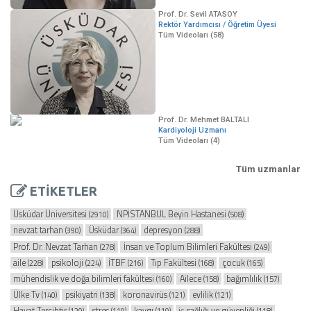
Prof. Dr. Sevil ATASOY
Rektör Yardımcısı / Öğretim Üyesi
Tüm Videoları (58)
Prof. Dr. Mehmet BALTALI
Kardiyoloji Uzmanı
Tüm Videoları (4)
Tüm uzmanlar
ETİKETLER
Üsküdar Üniversitesi
NPİSTANBUL Beyin Hastanesi
(2910)
(508)
nevzat tarhan
Üsküdar
depresyon
(390)
(364)
(288)
Prof. Dr. Nevzat Tarhan
İnsan ve Toplum Bilimleri Fakültesi
(278)
(249)
aile
psikoloji
İTBF
Tıp Fakültesi
çocuk
(228)
(224)
(216)
(168)
(165)
mühendislik ve doğa bilimleri fakültesi
Ailece
bağımlılık
(160)
(158)
(157)
Ülke Tv
psikiyatri
koronavirüs
evlilik
(140)
(138)
(121)
(121)
Hayat Tercihtir
stres
kaygı
iş sağlığı ve güvenliği