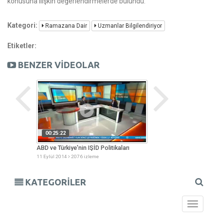
konusuna ilişkin değerlendirmelerde bulundu.
Kategori:
Ramazana Dair
Uzmanlar Bilgilendiriyor
Etiketler:
BENZER VİDEOLAR
00:25:22
00:44:27
enjan
ABD ve Türkiye'nin IŞİD Politikaları
Çocuğunuz Okula Ha
11 Eylül 2014
2076 izleme
08 Eylül 2014
1968 izl
KATEGORİLER
Toggle
navigati