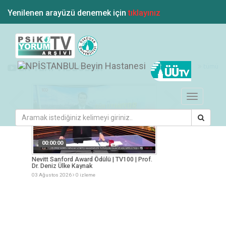
Yenilenen arayüzü denemek için
tıklayınız
tümü
EN YENİ VİDEOLAR
Toggle
navigation
00:00:00
00:00:00
esi
Nevitt Sanford Award Ödülü | TV100 | Prof.
Yaz Aylarında Besle
Dr. Deniz Ülke Kaynak
Müge Arslan
03 Ağustos 2026
0 izleme
03 Ağustos 2026
0 iz