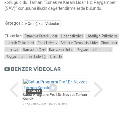
konuğu oldu. Tarhan, “Esnek ve Kararlı Lider: Hz. Peygamber
(SAV)” konusuna ilişkin değerlendirmelerde bulundu.
Kategori:
Öne Çıkan Videolar
Esnek ve Kararlı Lider
Lider psikoloji
Liderliğin Psikolojisi
Etiketler:
Liderlik Psikolojisi
Etkili Liderlik
Adaletin Temsilcisi Lider
Zirve Lider
ramazan
Ramazan Özel
Ramazan Ruhu
Peygamber Efendimiz
Peygamberimizin Liderliği
Dost Tv
BENZER VİDEOLAR
00:36:14
00:16:25
arhan
Sahur Programı Prof.Dr. Nevzat Tarhan
Bir Başka Ramazan P
Konuk
Tarhan Konuk
27 Ağustos 2009
15989 izleme
01 Eylül 2009
14261 iz