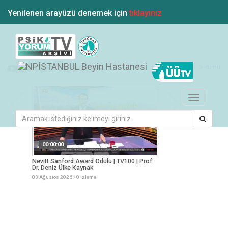
Yenilenen arayüzü denemek için
tıklayınız
tümü
EN YENİ VİDEOLAR
Toggle
navigation
00:00:00
00:00:00
esi
Nevitt Sanford Award Ödülü | TV100 | Prof.
Yaz Aylarında Besle
Dr. Deniz Ülke Kaynak
Müge Arslan
03 Ağustos 2026
0 izleme
03 Ağustos 2026
0 iz