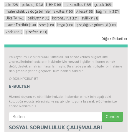
aile
psikoloji
İTBF
Tıp Fakültesi
çocuk
(228)
(224)
(216)
(168)
(165)
mühendislik ve doğa bilimleri fakültesi
Ailece
bağımlılık
(160)
(158)
(157)
Ülke Tv
psikiyatri
koronavirüs
evlilik
(140)
(138)
(121)
(121)
Hayat Tercihtir
stres
kaygı
iş sağlığı ve güvenliği
(120)
(119)
(119)
(118)
korku
şizofreni
(116)
(111)
Diğer Etiketler
Psikoyorum.TV bir NPGRUP sitesidir. Bu sitede verilen bilgiler, site
ziyaretçilerinin/hastaların hekimleriyle mevcut ilişkilerini ikame etmek
değil, desteklemek için tasarlanmıştır. Bu sitede yer alan bilgiler bir hekime
danışmanın yerine geçmez. Tüm hakları saklıdır
© 2026 NPGRUP BT
E-BÜLTEN
Hizmet, duyuru ve etkinliklerimizden haberdar olmak için aşağıdaki
kutucuğa e-posta adresinizi yazıp gönder tuşuna basarak e-Bültenimize
abone olabilirsiniz
Gönder
SOSYAL SORUMLULUK ÇALIŞMALARI