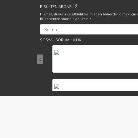
E-BÜLTEN ABONELİĞİ
Hizmet, duyuru ve etkinliklerimizden haberdar olmak için a
Bültenimize abone olabilirsiniz
SOSYAL SORUMLULUK
‹